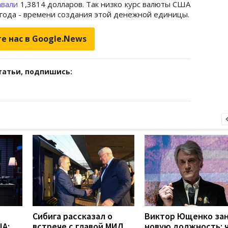
давали
1,3814 долларов. Так низко курс валюты США
 года - времени создания этой денежной единицы.
е нас в Google.News
татьи, подпишись:
Сибига рассказал о
Виктор Ющенко за
А:
встрече с главой МИД
новую должность: 