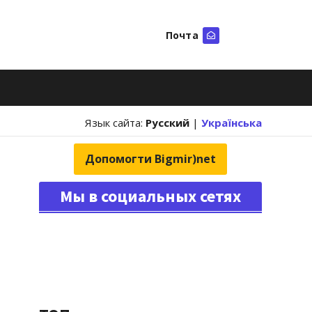
Почта
Искать
Язык сайта:
Русский
|
Українська
Допомогти Bigmir)net
Мы в социальных сетях