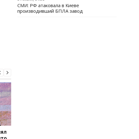
СМИ: РФ атаковала в Киеве
производивший БПЛА завод
нял
Товарооборот РФ и
В Закарпатье
что
Армении за год
продолжаются