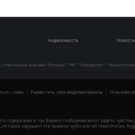
Недвижимость
Новости
 отмеченные знаками "Реклама", "PR", "Спецпроект", "Новости комп
ться с нами
|
Разместить свои видеоматериалы
|
Пользовате
что содержание и тон Вашего сообщения могут задеть чувства 
 которые нарушают эти правила грубо или систематически, буд