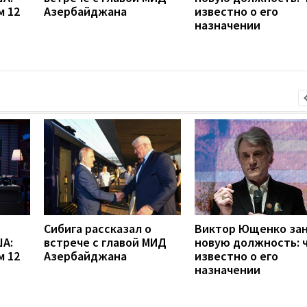
м 12
Азербайджана
известно о его
назначении
Сибига рассказал о
Виктор Ющенко за
А:
встрече с главой МИД
новую должность: 
м 12
Азербайджана
известно о его
назначении