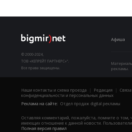
Афиша
© 2000-2024,
ТОВ «КЕПРЕЙТ ПАРТНЕРС»".
Материалы,
Все права защищены.
рекламы.
Наши контакты и схема проезда
|
Редакция
|
Связа
конфиденциальности и персональных данных
Реклама на сайте:
Отдел продаж digital рекламы
Оставляя комментарий, пожалуйста, помните о том, 
имеющих отношение к данной новости. Пользователи,
Полная версия правил