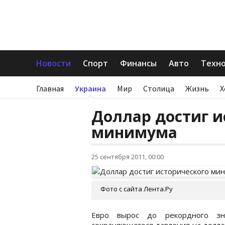
Новости
Спорт
Финансы
Авто
Техн
Главная
Украина
Мир
Столица
Жизнь
Х
Доллар достиг и
минимума
25 сентября 2011, 00:00
Фото с сайта Лента.Ру
Евро вырос до рекордного з
сохраняющегося давления на долла