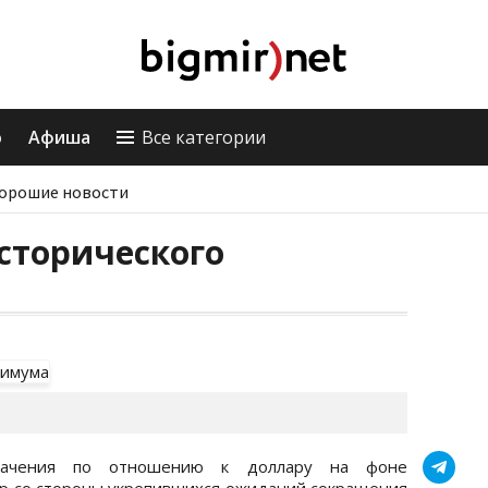
о
Афиша
Все категории
орошие новости
сторического
начения по отношению к доллару на фоне
р со стороны укрепившихся ожиданий сокращения