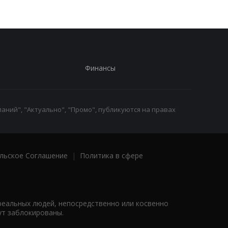
Финансы
аний", "Актуально", "Промо", публикуются на правах
льское Соглашение
|
Политика в сфере
реальных людей, непосредственно или косвенно
ут заблокированы.