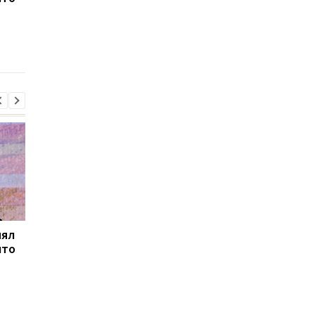
сократился на две
масштабные обыски 
трети
связи с незаконным
списанием
военнообязанных
нял
Товарооборот РФ и
В Закарпатье
что
Армении за год
продолжаются
сократился на две
масштабные обыски 
трети
связи с незаконным
списанием
военнообязанных