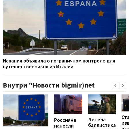
Испания объявила о пограничном контроле для
путешественников из Италии
Внутри "Новости bigmir)net
Ст
Летела
Россияне
из
баллистика
нанесли
в к