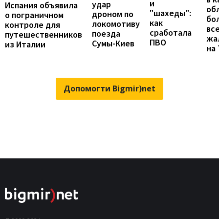
и
удар
Испания объявила
об
"шахеды":
дроном по
о пограничном
бо
как
локомотиву
контроле для
вс
сработала
поезда
путешественников
жа
ПВО
Сумы-Киев
из Италии
на
Допомогти Bigmir)net