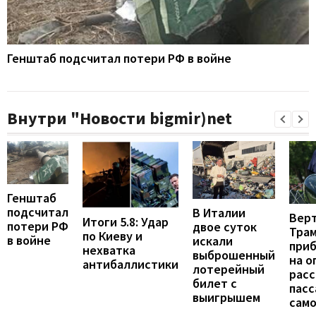
Генштаб подсчитал потери РФ в войне
Внутри "Новости bigmir)net
Генштаб
подсчитал
В Италии
Вер
Итоги 5.8: Удар
потери РФ
двое суток
Тра
по Киеву и
в войне
искали
при
нехватка
выброшенный
на о
антибаллистики
лотерейный
расс
билет с
пас
выигрышем
сам