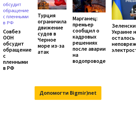
Турция
Марганец:
ограничила
премьер
Зеленски
движение
сообщил о
Совбез
Украине 
судов в
кадровых
ООН
осталось
Черное
решениях
обсудит
неповре
море из-за
после аварии
обращение
электрос
атак
на
с
водопроводе
пленными
в РФ
Допомогти Bigmir)net