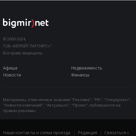
© 2000-2024,
ТОВ «КЕПРЕЙТ ПАРТНЕРС»".
Все права защищены.
Афиша
Недвижимость
Новости
Финансы
Материалы, отмеченные знаками "Реклама", "PR", "Спецпроект",
"Новости компаний", "Актуально", "Промо", публикуются на
правах рекламы.
Наши контакты и схема проезда
|
Редакция
|
Связаться с