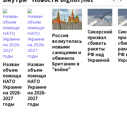
Сикорский
Сик
Россия
призвал
при
возмутилась
сбивать
сби
новыми
ракеты
рак
санкциями и
РФ над
РФ 
обвинила
Украиной
Укр
Британию в
Назван
Назван
"войне"
объем
объем
помощи
помощи
НАТО
НАТО
Украине
Украине
на 2026-
на 2026-
2027
2027
годы
годы