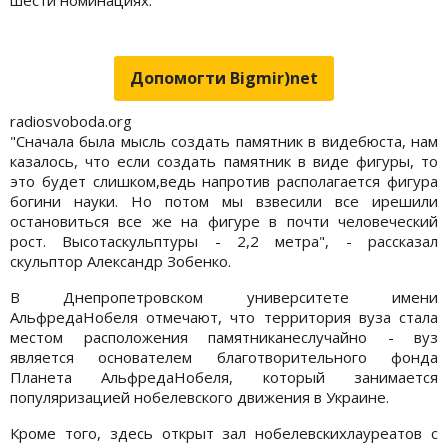
Допомогти Bigmir)net
radiosvoboda.org
"Сначала была мысль создать памятник в видебюста, нам
казалось, что если создать памятник в виде фигуры, то
это будет слишком,ведь напротив располагается фигура
богини науки. Но потом мы взвесили все ирешили
остановиться все же на фигуре в почти человеческий
рост. Высотаскульптуры - 2,2 метра", - рассказал
скульптор Александр Зобенко.
В Днепропетровском университете имени
АльфредаНобеля отмечают, что территория вуза стала
местом расположения памятниканеслучайно - вуз
является основателем благотворительного фонда
Планета АльфредаНобеля, который занимается
популяризацией нобелевского движения в Украине.
Кроме того, здесь открыт зал нобелевскихлауреатов с