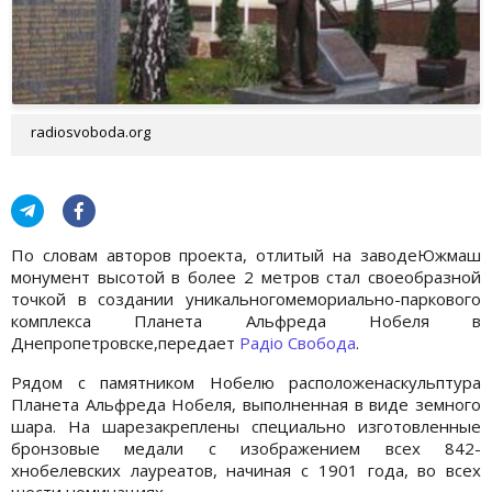
radiosvoboda.org
По словам авторов проекта, отлитый на заводеЮжмаш
монумент высотой в более 2 метров стал своеобразной
точкой в ​​создании уникальногомемориально-паркового
комплекса Планета Альфреда Нобеля в
Днепропетровске,передает
Радіо Свобода
.
Рядом с памятником Нобелю расположенаскульптура
Планета Альфреда Нобеля, выполненная в виде земного
шара. На шарезакреплены специально изготовленные
бронзовые медали с изображением всех 842-
хнобелевских лауреатов, начиная с 1901 года, во всех
шести номинациях.