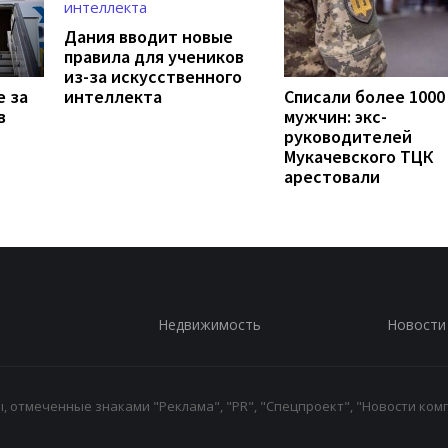
Дания вводит новые
правила для учеников
из-за искусственного
е за
интеллекта
Списали более 1000
в
мужчин: экс-
руководителей
Мукачевского ТЦК
арестовали
Недвижимость
Новости
 отмеченные знаками "Реклама", "PR", "Спецпроект", "Новости комп