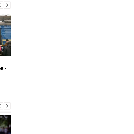
Украинцев, застрявших
Не может сесть: Над
в -
в Стамбуле из-за
Харьковом уже 2 час
непогоды, обеспечили
кружит рейс из Мил
проживанием и
питанием