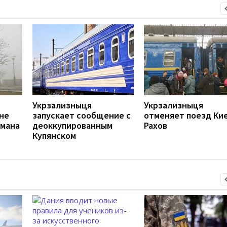
Укрзализныця
Укрзализныця
вне
запускает сообщение с
отменяет поезд Кие
умана
деоккупированным
Рахов
Купянском