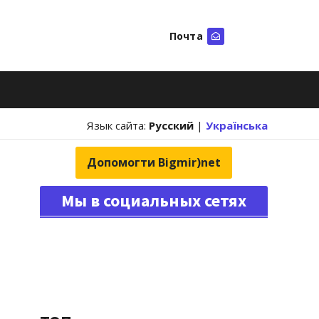
Почта
Искать
Язык сайта:
Русский
|
Українська
Допомогти Bigmir)net
Мы в социальных сетях