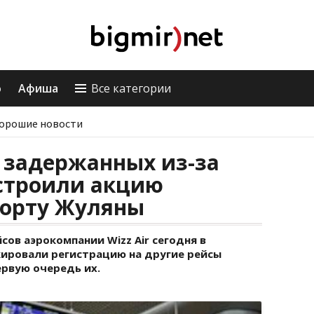
о
Афиша
Все категории
орошие новости
 задержанных из-за
устроили акцию
порту Жуляны
ов аэрокомпании Wizz Air сегодня в
кировали регистрацию на другие рейсы
ервую очередь их.