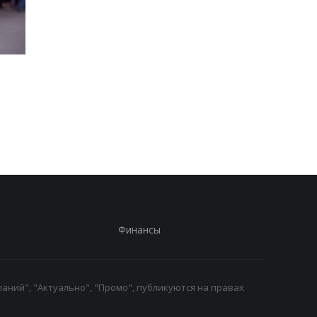
Хищение
"Парад" дронов в Ял
международной
названа возможная
помощи: экс-чиновник
цель
МИД вышел из СИЗО
Финансы
аний", "Актуально", "Промо", публикуются на правах