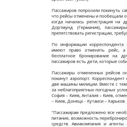
Пассажиров попросили покинуть сам
что рейсы отменены и пообещали от
когда началась регистрация на др
Дортмунд (Германия), пассажир
препятствовать регистрации, требуя
По информации корреспондента 5
имеют право отменять рейс, а 
бесплатное бронирование на др
пассажиров есть дети, которые соб
Пассажиры отмененных рейсов ско
покинут аэропорт. Корреспондент 
две машины милиции. Вместе с тем,
за неблагоприятных погодных усло
София – Киев, Анталия – Киев, отме
– Киев, Донецк - Кутаиси – Харьков.
"Пассажирам предложено все необ
питание, возможность переброниро
средств. Авиакомпания и агенты