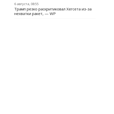
6 августа, 08:55
Трамп резко раскритиковал Хегсета из-за
нехватки ракет, — WP