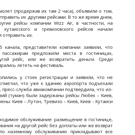
олет (продержав их там 2 часа), объявили о том,
править их другими рейсами. В то же время днем,
угие рейсы компании Wizz Air, в частности, на
ы кутаисского и тревизовского рейсов начали
 отправить их.
 канала, представители компании заявили, что
пассажирам предложили места в гостиницах,
угой рейс, или же возвратить деньги. Среди
ирались лететь на фестиваль.
пились у стоек регистрации и заявили, что не
отметил, что уже к зданию аэропорта подъехали
 пресс-служба авиакомпании подтвердила, что из-
вий (туман) были задержаны рейсы Любек – Киев,
нены: Киев – Лутон, Тревизо – Киев, Киев - Кутаиси
ходимое обслуживание: размещение в гостинице,
вания на другой рейс без доплаты или же возврат
 по наземному обслуживанию прикладывают все