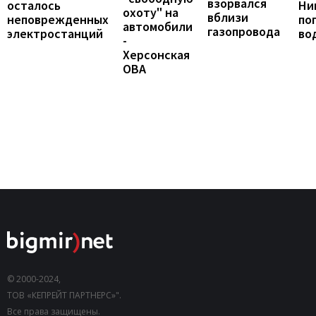
взорвался
Ни
осталось
охоту" на
вблизи
по
неповрежденных
автомобили
газопровода
во
электростанций
-
Херсонская
ОВА
© 2000-2024,
ТОВ «КЕПРЕЙТ ПАРТНЕРС»".
Все права защищены.