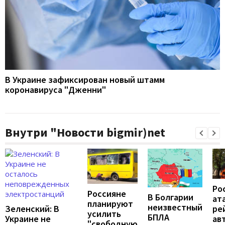
В Украине зафиксирован новый штамм
коронавируса "Дженни"
Внутри "Новости bigmir)net
Ро
Россияне
В Болгарии
ат
планируют
неизвестный
ре
Зеленский: В
усилить
БПЛА
ав
Украине не
"свободную