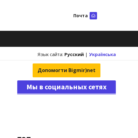
Почта
Искать
Язык сайта:
Русский
|
Українська
Допомогти Bigmir)net
Мы в социальных сетях