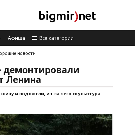
о
Афиша
Все категории
орошие новости
е демонтировали
т Ленина
 шину и подожгли, из-за чего скульптура