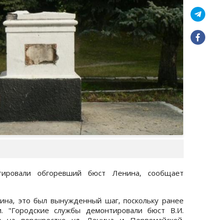
тировали обгоревший бюст Ленина, сообщает
на, это был вынужденный шаг, поскольку ранее
. "Городские службы демонтировали бюст В.И.
н на перекрестке ул. Ленина и Первомайской.