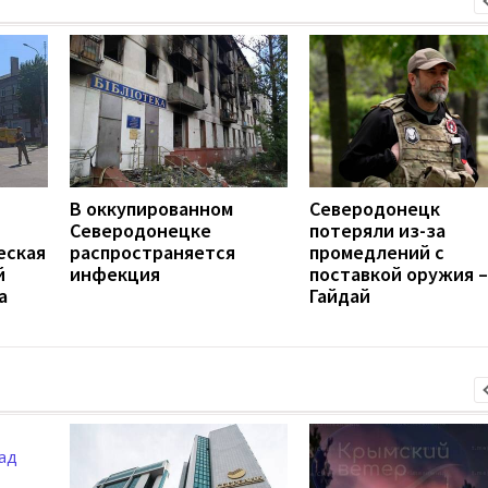
В оккупированном
Северодонецк
Северодонецке
потеряли из-за
еская
распространяется
промедлений с
й
инфекция
поставкой оружия –
а
Гайдай