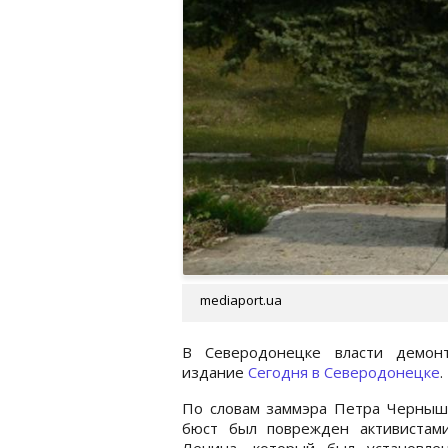
mediaport.ua
В Северодонецке власти демон
издание
Сегодня в Северодонецке
.
По словам заммэра Петра Черныши
бюст был поврежден активистами
Ленина, который был установле