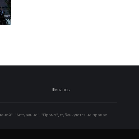
Трамп резко ответил на
Украина поставила
публикацию о
Путина перед дилем
конфликте с Хегсетом
- СМИ
Финансы
аний", "Актуально", "Промо", публикуются на правах