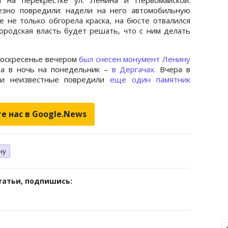
езно повредили: надели на него автомобильную
е не только обгорела краска, на бюсте отвалился
городская власть будет решать, что с ним делать
 воскресенье вечером
был снесен монумент Ленину
 а в ночь на понедельник –
в Дергачах.
Вчера в
ти неизвестные повредили
еще один памятник
е нас в Google.News
ну
татьи, подпишись: