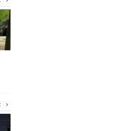
Гайдай рассказал,
В центре
сколько “ждунов” было
оккупированного
в Северодонецке
Северодонецка
взорвали машину с
рашистами