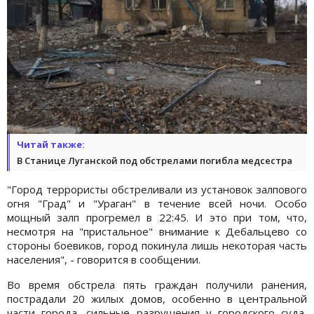
Читай также:
В Станице Луганской под обстрелами погибла медсестра
"Город террористы обстреливали из установок залпового
огня "Град" и "Ураган" в течение всей ночи. Особо
мощный залп прогремел в 22:45. И это при том, что,
несмотря на "пристальное" внимание к Дебальцево со
стороны боевиков, город покинула лишь некоторая часть
населения", - говорится в сообщении.
Во время обстрела пять граждан получили ранения,
пострадали 20 жилых домов, особенно в центральной
части города, сильные разрушения у городского суда,