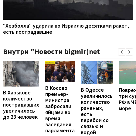
"Хезболла" ударила по Израилю десятками ракет,
есть пострадавшие
Внутри "Новости bigmir)net
В Косово
В Одессе
Повре
В Харькове
премьер-
увеличилось
три су
количество
министра
количество
РФ в Ч
пострадавших
забросали
раненых,
море
увеличилось
яйцами во
есть
до 23 человек
время
перебои со
заседания
связью и
парламента
водой