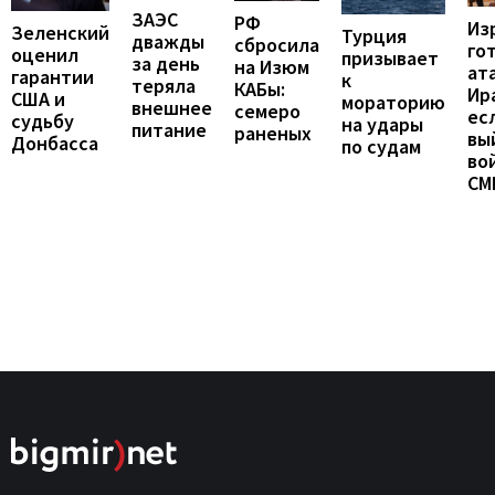
ЗАЭС
РФ
Из
Зеленский
Турция
дважды
сбросила
го
оценил
призывает
за день
на Изюм
ат
гарантии
к
теряла
КАБы:
Ир
США и
мораторию
внешнее
семеро
ес
судьбу
на удары
питание
раненых
вы
Донбасса
по судам
во
СМ