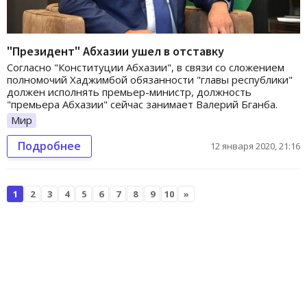
"Президент" Абхазии ушел в отставку
Согласно "Конституции Абхазии", в связи со сложением
полномочий Хаджимбой обязанности "главы республики"
должен исполнять премьер-министр, должность
"премьера Абхазии" сейчас занимает Валерий Бганба.
Мир
Подробнее
12 января 2020, 21:16
1
2
3
4
5
6
7
8
9
10
»