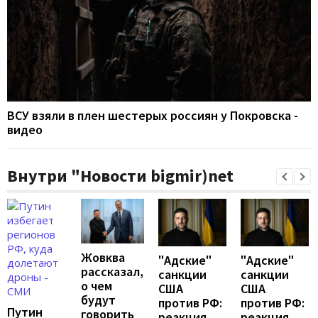
ВСУ взяли в плен шестерых россиян у Покровска -
видео
Внутри "Новости bigmir)net
Жовква
"Адские"
"Адские"
рассказал,
санкции
санкции
о чем
США
США
будут
против РФ:
против РФ:
Путин
говорить
реакция
реакция