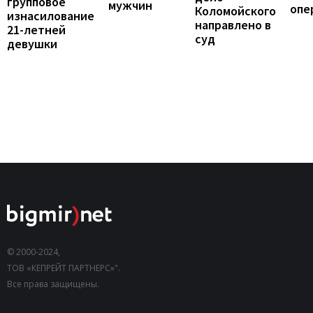
групповое
мужчин
опе
Коломойского
изнасилование
направлено в
21-летней
суд
девушки
© 2000-2024,
ТОВ «КЕПРЕЙТ ПАРТНЕРС»".
Все права защищены.