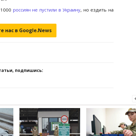
е 1000
россиян не пустили в Украину
, но ездить на
е нас в Google.News
татьи, подпишись: