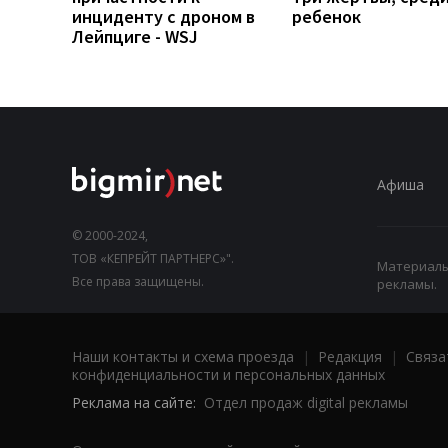
инциденту с дроном в
ребенок
Лейпциге - WSJ
Афиша
© 2000-2024,
ТОВ «КЕПРЕЙТ ПАРТНЕРС»".
Материалы,
Все права защищены.
рекламы.
Наши контакты и схема проезда
|
Редакция
|
Связа
конфиденциальности и персональных данных
Реклама на сайте:
Отдел продаж digital рекламы