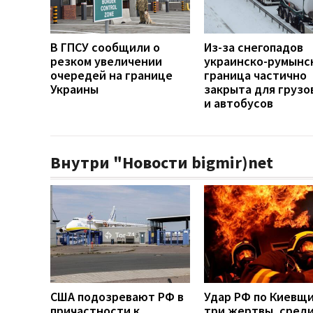
В ГПСУ сообщили о
Из-за снегопадов
резком увеличении
украинско-румынс
очередей на границе
граница частично
Украины
закрыта для грузо
и автобусов
Внутри "Новости bigmir)net
США подозревают РФ в
Удар РФ по Киевщи
причастности к
три жертвы, среди