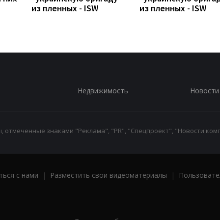
из пленных - ISW
из пленных - ISW
Недвижимость
Новости
 отмеченные знаками "Реклама", "PR", "Спецпроект", "Новости комп
ться с нами
|
Разместить свои видеоматериалы
|
Пользовате