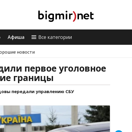
о
Афиша
Все категории
орошие новости
дили первое уголовное
ние границы
овы передали управлению СБУ