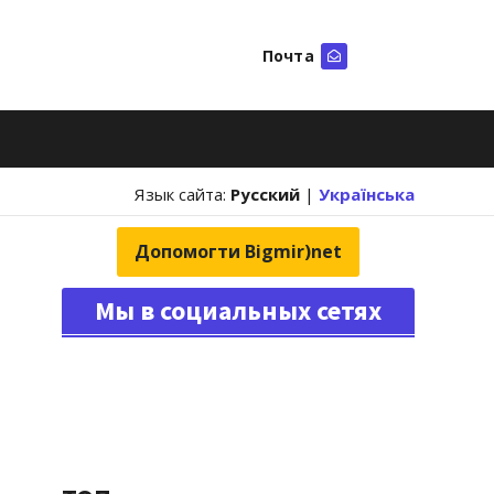
Почта
Искать
Язык сайта:
Русский
|
Українська
Допомогти Bigmir)net
Мы в социальных сетях