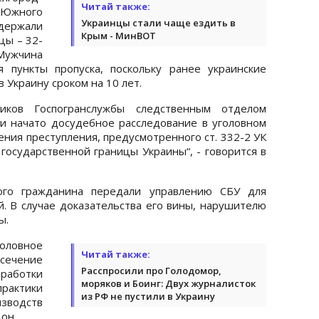
Читай также:
жного
Украинцы стали чаще ездить в
держали
Крым - МинВОТ
цы – 32-
Мужчина
я пункты пропуска, поскольку ранее украинские
 Украину сроком на 10 лет.
иков Госпогранслужбы следственным отделом
и начато досудебное расследование в уголовном
ния преступления, предусмотренного ст. 332-2 УК
государственной границы Украины“, - говорится в
ного гражданина передали управлению СБУ для
. В случае доказательства его вины, нарушителю
ы.
оловное
Читай также:
сечение
Расспросили про Голодомор,
работки
моряков и Боинг: Двух журналисток
актики
из РФ не пустили в Украину
зводств
 он.