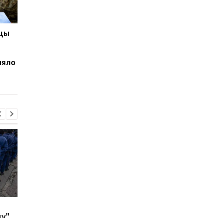
цы
На Волыни разоблачен
24-летний украинец
канал незаконной
едва не замерз в гор
переправки
пытаясь попасть в
няло
военнообязанных в
Румынию
Польшу через
железную дорогу
В ФРГ над объектом с
В Киеве и Днепре
ду"
системами Patriot
прогремели взрывы 