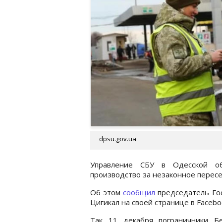
dpsu.gov.ua
Управление СБУ в Одесской об
производство за незаконное перес
Об этом
сообщил
председатель Го
Цигикал на своей странице в Facebo
Так 11 декабря пограничники Бе