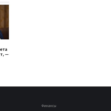
Генштаб подсчитал
Итоги 5.8: Удар по К
сета
потери РФ в войне
и нехватка
ет, —
антибаллистики
Финансы