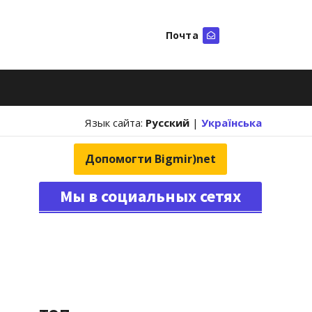
Почта
Искать
Язык сайта:
Русский
|
Українська
Допомогти Bigmir)net
Мы в социальных сетях