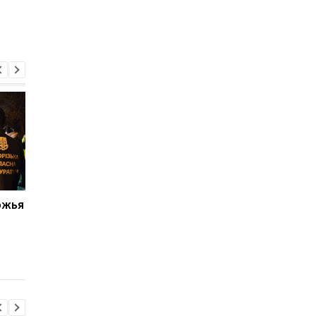
ожья
В результате ракетного
Количество жертв
удара по Запорожью 10
ракетного удара по
декабря количество
Запорожью возросл
погибших возросло до
до 9: продолжаются
десяти человек
спасательные работ