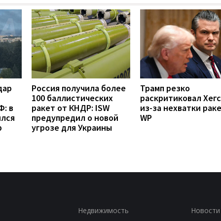
дар
Россия получила более
Трамп резко
100 баллистических
раскритиковал Хег
: в
ракет от КНДР: ISW
из-за нехватки рак
ился
предупредил о новой
WP
р
угрозе для Украины
Недвижимость
Новости