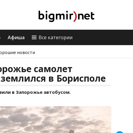
о
Афиша
Все категории
орошие новости
орожье самолет
землился в Борисполе
вили в Запорожье автобусом.