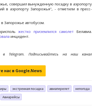
ожье, совершил вынужденную посадку в аэропорту
ий в аэропорту Запорожья", - отметили в пресс-
 в Запорожье автобусом.
Борисполь
жестко приземлился самолет
Белавиа.
овала
инцидент.
et
в Telegram. Подписывайтесь на наш канал
е нас в Google.News
жиры
экстренная посадка
авиаперелет
непогода
Авиарейсы