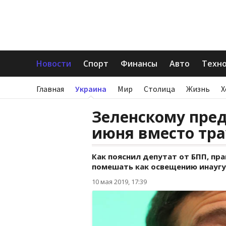
Новости
Спорт
Финансы
Авто
Техн
Главная
Украина
Мир
Столица
Жизнь
Х
Зеленскому пре
июня вместо тра
Как пояснил депутат от БПП, п
помешать как освещению инаугур
10 мая 2019, 17:39