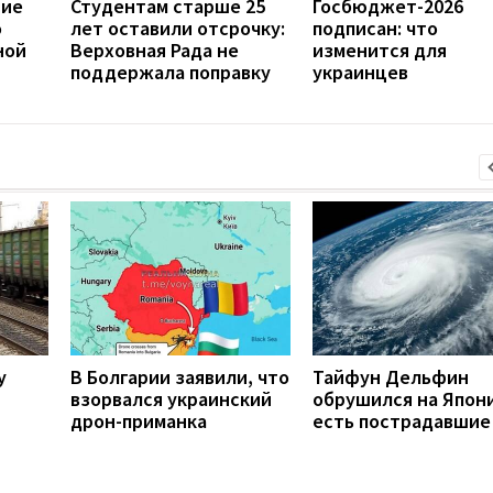
ние
Студентам старше 25
Госбюджет-2026
о
лет оставили отсрочку:
подписан: что
ной
Верховная Рада не
изменится для
поддержала поправку
украинцев
у
В Болгарии заявили, что
Тайфун Дельфин
взорвался украинский
обрушился на Япон
дрон-приманка
есть пострадавшие