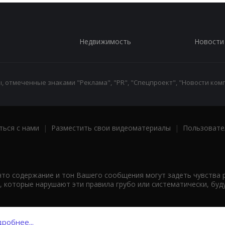
Недвижимость
Новости
 отмеченные знаками "Реклама", "PR", "Спецпроект", "Новости комп
ться с нами
|
Разместить свои видеоматериалы
|
Пользовате
что содержание и тон Вашего сообщения могут задеть чувства 
 которые нарушают эти правила грубо или систематически, буд
робнее...