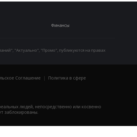
Финансы
аний", "Актуально", "Промо", публикуются на правах
льское Соглашение
|
Политика в сфере
реальных людей, непосредственно или косвенно
ут заблокированы.