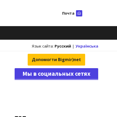
Почта
Искать
Язык сайта:
Русский
|
Українська
Допомогти Bigmir)net
Мы в социальных сетях