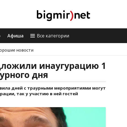
о
Афиша
Все категории
орошие новости
дложили инаугурацию 1
урного дня
равила дней с траурными мероприятиями могут
ации, так у участию в ней гостей