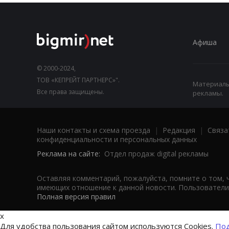
Афиша
© 2000-2024,
ТОВ «КЕПРЕЙТ ПАРТНЕРС»".
Материалы,
Все права защищены.
рекламы.
Наши контакты и схема проезда
|
Редакция
|
Связа
конфиденциальности и персональных данных
Реклама на сайте:
Отдел продаж digital рекламы
Оставляя комментарий, пожалуйста, помните о том, 
имеющих отношение к данной новости. Пользователи,
Полная версия правил
x
Для удобства пользования сайтом используются Cookies.
Под