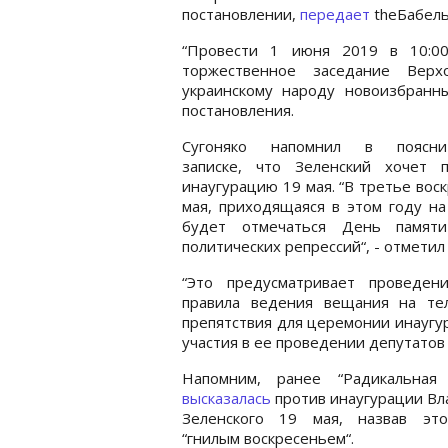
постановлении,
передает
theБабель
“Провести 1 июня 2019 в 10:0
торжественное заседание Вер
украинскому народу новоизбранны
постановления.
Сугоняко напомнил в поясни
записке, что Зеленский хочет п
инаугурацию 19 мая. “В третье вос
мая, приходящаяся в этом году на
будет отмечаться День памят
политических репрессий“, - отметил 
“Это предусматривает проведен
правила ведения вещания на тел
препятствия для церемонии инаугур
участия в ее проведении депутатов
Напомним, ранее “Радикальная 
высказалась
против инаугурации В
Зеленского 19 мая, назвав эт
“гнилым воскресеньем“.