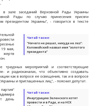
.
0 в зале заседаний Верховной Рады Украины
ховной Рады по случаю принесения присяги
м президентом Украины“, - говорится в тексте
тельной
Читай также:
ровести
“Ничего не решал, никуда не лез”:
кресенье
Коломойский назвал имя “золотого
 19 мая,
президента”
и жертв
он.
ие траурных мероприятий и соответствующие
е- и радиоканалах, что объективно создавать
ации как в вопросе ее освещения, так и в вопросе
 Украины и приглашенных лиц“, - пояснил депутат.
партия“
Читай также:
ладимира
Инаугурацию Зеленского хотят
от день
провести и в Раде, и на НСК