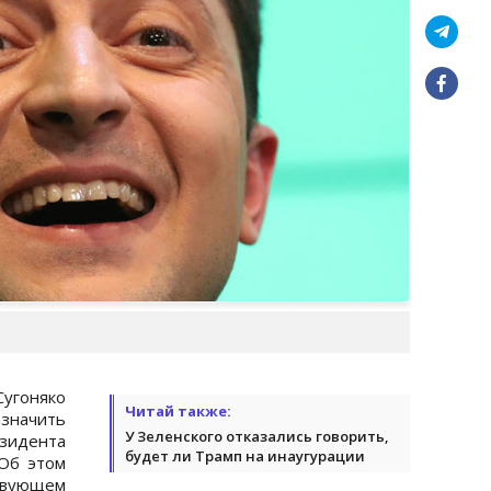
гоняко
Читай также:
начить
У Зеленского отказались говорить,
зидента
будет ли Трамп на инаугурации
 Об этом
ующем