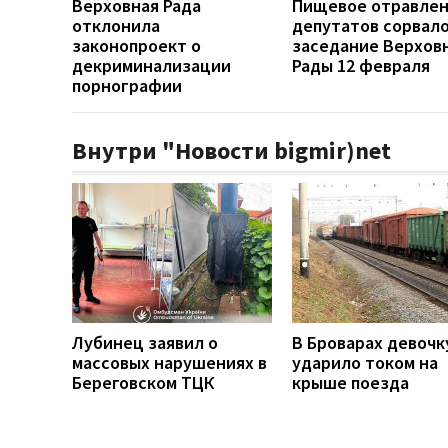
Верховная Рада
Пищевое отравле
отклонила
депутатов сорвал
законопроект о
заседание Верхов
декриминализации
Рады 12 февраля
порнографии
Внутри "Новости bigmir)net
Лубинец заявил о
В Броварах девочк
массовых нарушениях в
ударило током на
Береговском ТЦК
крыше поезда