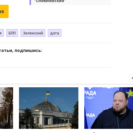
"Олимпийский"
ws
я
БПП
Зеленский
дата
татьи, подпишись: