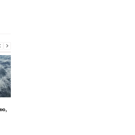
Верховная Рада уволила
В Раде инициировал
министра юстиции
отставку вице-
Галущенко и министра
премьера Алексея
энергетики Грищука
Кулебы: детали
Зеленский встретился
Совбез ООН обсудит
ию,
с премьер-министром
обращение с пленн
Сербии
в РФ