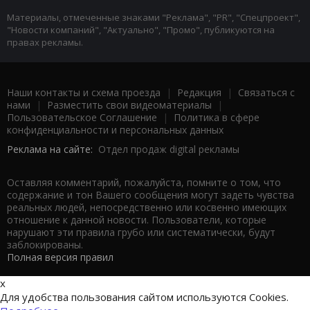
Материалы, отмеченные знаками "Реклама", "PR", "Спецпроект",
"Новости компаний", "Актуально", "Промо", публикуются на
правах рекламы.
Наши контакты и схема проезда
|
Редакция
|
Связаться с
нами
|
Разместить свои видеоматериалы
|
Пользовательское Соглашение
|
Политика в сфере
конфиденциальности и персональных данных
Реклама на сайте:
Отдел продаж digital рекламы
Оставляя комментарий, пожалуйста, помните о том, что
содержание и тон Вашего сообщения могут задеть чувства
реальных людей, непосредственно или косвенно имеющих
отношение к данной новости. Пользователи, которые
нарушают эти правила грубо или систематически, будут
заблокированы.
Полная версия правил
x
Для удобства пользования сайтом используются Cookies.