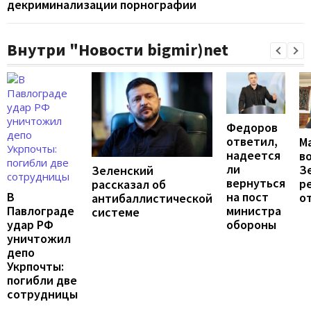
декриминализации порнографии
Внутри "Новости bigmir)net
Федоров
ответил,
М
надеется
в
ли
З
Зеленский
вернуться
р
рассказал об
на пост
В
о
антибаллистической
министра
Павлограде
системе
обороны
удар РФ
уничтожил
депо
Укрпочты:
погибли две
сотрудницы