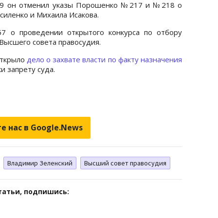
59 он отменил указы Порошенко №217 и №218 о
силенко и Михаила Исакова.
7 о проведении открытого конкурса по отбору
Высшего совета правосудия.
открыло
дело о захвате власти по факту назначения
и запрету суда.
е нас в Google.News
Владимир Зеленский
Высший совет правосудия
татьи, подпишись: