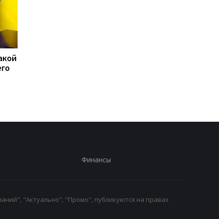
акой
15 скоплений войск РФ
США перехватили бо
его
подверглись ударам -
50 судов после
Генштаб
возобновления
блокады Ирана
Финансы
аний", "Актуально", "Промо", публикуются на правах