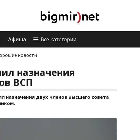
о
Афиша
Все категории
орошие новости
нил назначения
ов ВСП
 назначения двух членов Высшего совета
ником.