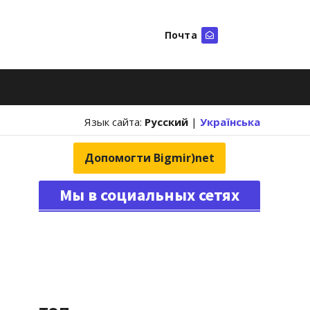
Почта
Искать
Язык сайта:
Русский
|
Українська
Допомогти Bigmir)net
Мы в социальных сетях