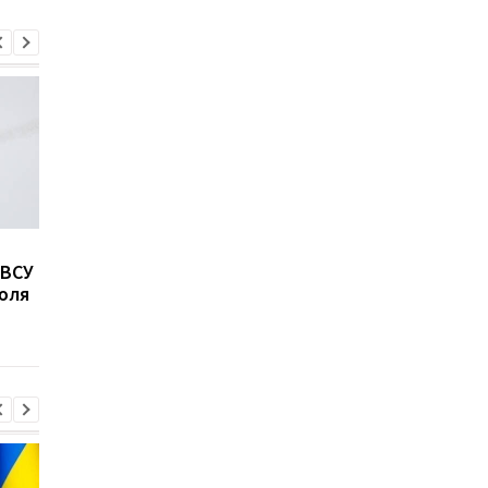
Как изменилось
Зеленский о втором
 ВСУ
доверие к Зеленскому в
сроке президентств
юля
декабре 2024 года:
роли Трампа, НАТО и
новые данные опроса
миротворцах: ключе
моменты интервью