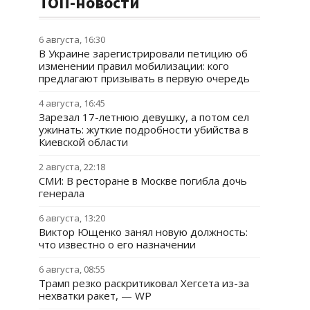
ТОП-новости
6 августа, 16:30
В Украине зарегистрировали петицию об
изменении правил мобилизации: кого
предлагают призывать в первую очередь
4 августа, 16:45
Зарезал 17-летнюю девушку, а потом сел
ужинать: жуткие подробности убийства в
Киевской области
2 августа, 22:18
СМИ: В ресторане в Москве погибла дочь
генерала
6 августа, 13:20
Виктор Ющенко занял новую должность:
что известно о его назначении
6 августа, 08:55
Трамп резко раскритиковал Хегсета из-за
нехватки ракет, — WP