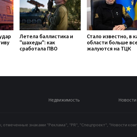
удар
Летела баллистика и
Стало известно, в к
тиву
"шахеды": как
области больше вс
сработала ПВО
жалуются на ТЦК
Недвижимость
Новости
 отмеченные знаками "Реклама", "PR", "Спецпроект", "Новости комп