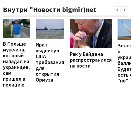
Внутри "Новости bigmir)net
В Польше
Иран
Зеле
мужчина,
выдвинул
о
Рак у Байдена
который
США
укра
распространился
нападал на
требования
балли
на кости
украинцев,
для
Будет
сам
открытия
есть
пришел в
Ормуза
"но"
полицию