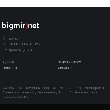
© 2000-2024,
ТОВ «КЕПРЕЙТ ПАРТНЕРС»".
Все права защищены.
Афиша
Недвижимость
Новости
Финансы
Материалы, отмеченные знаками "Реклама", "PR", "Спецпроект",
"Новости компаний", "Актуально", "Промо", публикуются на
правах рекламы.