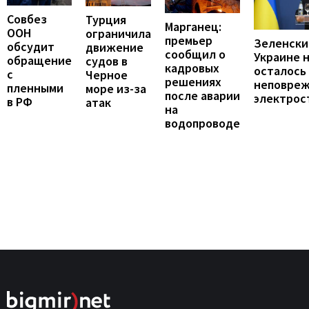
Совбез
Турция
Марганец:
ООН
ограничила
премьер
Зеленски
обсудит
движение
сообщил о
Украине 
обращение
судов в
кадровых
осталось
с
Черное
решениях
неповре
пленными
море из-за
после аварии
электрос
в РФ
атак
на
водопроводе