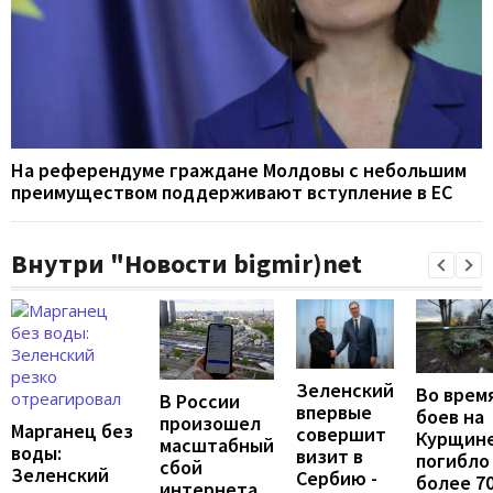
На референдуме граждане Молдовы с небольшим
преимуществом поддерживают вступление в ЕС
Внутри "Новости bigmir)net
Зеленский
Во врем
В России
впервые
боев на
произошел
Марганец без
совершит
Курщин
масштабный
воды:
визит в
погибло
сбой
Зеленский
Сербию -
более 7
интернета