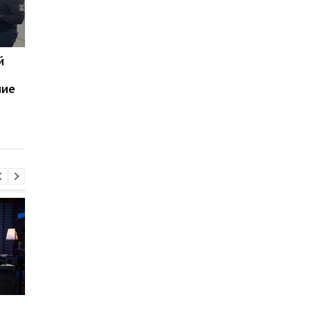
й
Под Одессой охотник
Оккупанты создают
подстрелил девочку
пыточную в каждом
ние
захваченном поселке
МВД
Сибига рассказал о
Виктор Ющенко зан