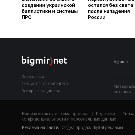
создании украинской
остался без света
баллистики и системы
после нападения
ПРО
России
Афиша
© 2000-2024,
ТОВ «КЕПРЕЙТ ПАРТНЕРС»".
Материалы,
Все права защищены.
рекламы.
Наши контакты и схема проезда
|
Редакция
|
Связа
конфиденциальности и персональных данных
Реклама на сайте:
Отдел продаж digital рекламы