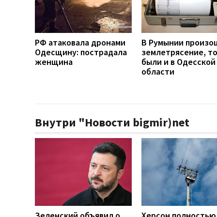
РФ атаковала дронами
В Румынии произо
Одесщину: пострадала
землетрясение, т
женщина
были и в Одесской
области
Внутри "Новости bigmir)net
Зеленский объявил о
Херсон полностью