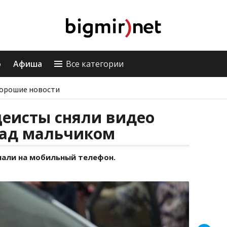
о
Афиша
Все категории
орошие новости
цеисты сняли видео
над мальчиком
али на мобильный телефон.