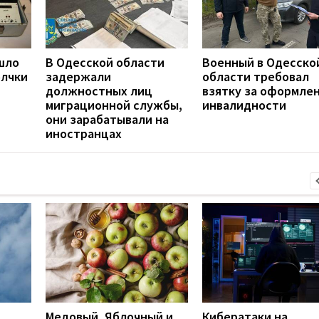
шло
В Одесской области
Военный в Одесско
олчки
задержали
области требовал
должностных лиц
взятку за оформле
миграционной службы,
инвалидности
они зарабатывали на
иностранцах
Медовый, Яблочный и
Кибератаки на