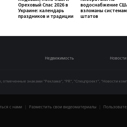
Ореховый Спас 2026 в
водоснабжение СШ
Украине: календарь
взломаны системам
праздников и традиции
штатов
Недвижимость
Новости
 отмеченные знаками "Реклама", "PR", "Спецпроект", "Новости комп
ться с нами
|
Разместить свои видеоматериалы
|
Пользовате