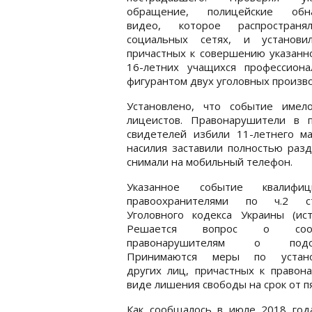
обращение, полицейские обн
видео, которое распростран
социальных сетях, и установи
причастных к совершению указанно
16-летних учащихся профессион
фигурантом двух уголовных произво
Установлено, что событие имел
лицеистов. Правонарушители в 
свидетелей избили 11-летнего м
насилия заставили полностью разд
снимали на мобильный телефон.
Указанное событие квалифиц
правоохранителями по ч.2 с
Уголовного кодекса Украины (ист
Решается вопрос о сооб
правонарушителям о подоз
Принимаются меры по устано
других лиц, причастных к правон
виде лишения свободы на срок от пя
Как сообщалось в июле 2018 год