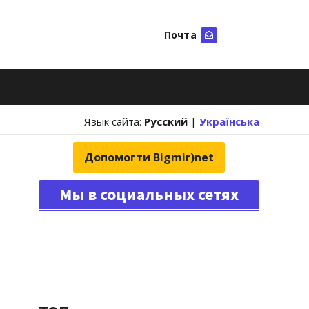
Почта
Искать
Язык сайта:
Русский
|
Українська
Допомогти Bigmir)net
Мы в социальных сетях