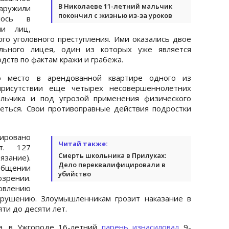
В Николаеве 11-летний мальчик
аружили
покончил с жизнью из-за уроков
ялось в
ли лиц,
го уголовного преступления. Ими оказались двое
ального лицея, один из которых уже является
дств по фактам кражи и грабежа.
о место в арендованной квартире одного из
присутствии еще четырех несовершеннолетних
альчика и под угрозой применения физического
еться. Свои противоправные действия подростки
ировано
Читай также:
т. 127
Смерть школьника в Прилуках:
язание).
Дело переквалифицировали в
щении
убийство
рении.
влению
арушению. Злоумышленникам грозит наказание в
ти до десяти лет.
а, в Ужгороде 16-летний
парень изнасиловал
9-