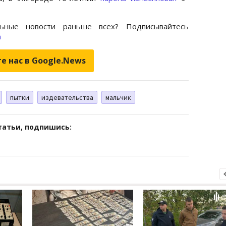
ьные новости раньше всех? Подписывайтесь
m
е нас в Google.News
пытки
издевательства
мальчик
татьи, подпишись: