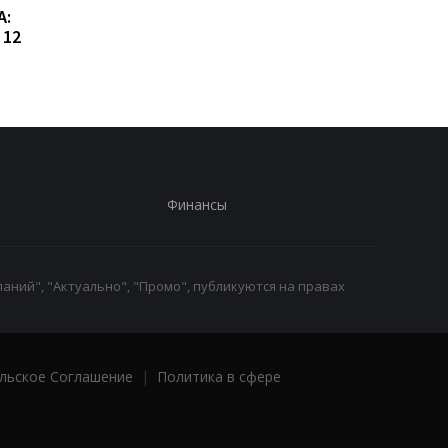
А:
встрече с главой МИД
новую должность: ч
 12
Азербайджана
известно о его
назначении
Финансы
аний", "Актуально", "Промо", публикуются на правах
льское Соглашение
|
Политика в сфере