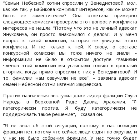
“Семьи Небесной сотни спросили у Венедиктовой, мол,
как же так, у Бабикова конфликт интересов, как он может
быть ее заместителем? Она ответила примерно
следующее: комиссия проверила этот вопрос и конфликта
интересов не нашла. “Потому что это не личный адвокат
Януковича, он просто знакомился с делом”. И у меня
вопрос к такой комиссии, которая не увидела этого
конфликта. И не только к ней. К слову, о составе
конкурсной комиссии мы тоже ничего не знали –
информации не было в открытом доступе. Фамилии
членов этой комиссии мы услышали только в прошлый
вторник, когда прямо спросили о них у Венедиктовой. И
то, фамилии нам озвучили не все”, – заявила адвокат
семей Небесной сотни Евгения Закревская.
Против назначения выступил даже лидер фракции Слуга
Народа в Верховной Раде Давид Арахамия. "Я
категорически против. Я буду категорически не
поддерживать такое решение", - сказал он.
"Я не знал об этой ситуации, поэтому в нас позиции
фракции нет, потому что сейчас люди ездят по округам, и
у нас не было собрания фракции. У нас точно будет