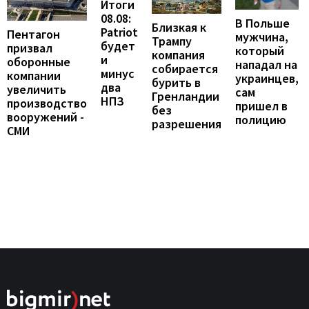
Итоги
08.08:
В Польше
Близкая к
Patriot
Пентагон
мужчина,
Трампу
будет
призвал
который
компания
и
оборонные
нападал на
собирается
минус
компании
украинцев,
бурить в
два
увеличить
сам
Гренландии
НПЗ
производство
пришел в
без
вооружений -
полицию
разрешения
СМИ