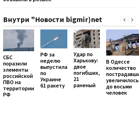
Внутри "Новости bigmir)net
Удар по
РФ за
СБС
Харькову:
неделю
В Одессе
поразили
двое
выпустила
количество
элементы
погибших,
по
пострадавш
российской
21
Украине
увеличилось
ПВО на
раненый
61 ракету
до восьми
территории
человек
РФ