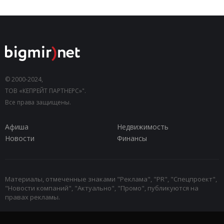
© 2000-2024,
ТОВ «КЕПРЕЙТ ПАРТНЕРС»".
Все права защищены.
Афиша
Недвижимость
Новости
Финансы
Материалы, отмеченные знаками "Реклама", "PR", "Спецпроект",
"Новости компаний", "Актуально", "Промо", публикуются на
правах рекламы.