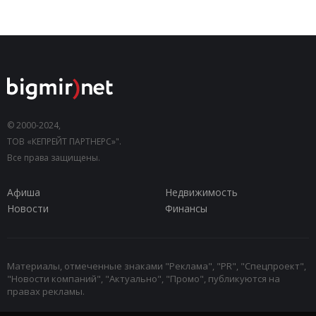
© 2000-2024,
ТОВ «КЕПРЕЙТ ПАРТНЕРС»".
Все права защищены.
Афиша
Недвижимость
Новости
Финансы
Материалы, отмеченные знаками "Реклама", "PR", "Спецпроект",
"Новости компаний", "Актуально", "Промо", публикуются на
правах рекламы.