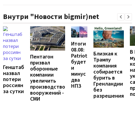
Внутри "Новости bigmir)net
Итоги
08.08:
В
Близкая к
Patriot
Пентагон
м
Трампу
будет
призвал
к
компания
Генштаб
и
оборонные
н
собирается
назвал
минус
компании
у
бурить в
потери
два
увеличить
с
Гренландии
россиян
НПЗ
производство
п
без
за сутки
вооружений -
п
разрешения
СМИ