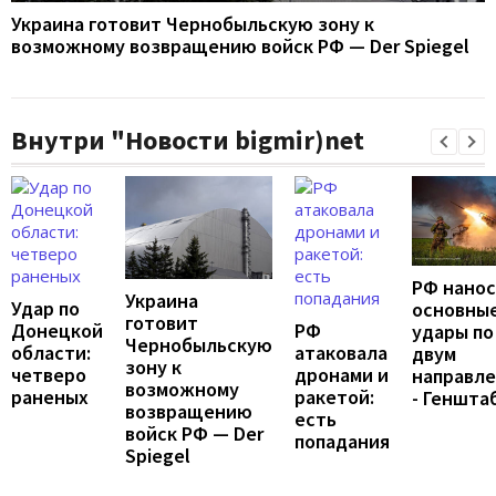
Украина готовит Чернобыльскую зону к
возможному возвращению войск РФ — Der Spiegel
Внутри "Новости bigmir)net
РФ нано
Украина
Удар по
основны
готовит
Донецкой
РФ
удары по
Чернобыльскую
области:
атаковала
двум
зону к
четверо
дронами и
направл
возможному
раненых
ракетой:
- Геншта
возвращению
есть
войск РФ — Der
попадания
Spiegel