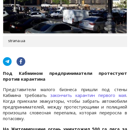
strana.ua
Под Кабмином предприниматели протестуют
против карантина
Представители малого бизнеса пришли под стены
Кабмина требовать
закончить карантин первого мая
.
Когда приехали эвакуаторы, чтобы забрать автомобили
предпринимателей, между протестующими и полицией
произошла словесная перепалка, которая переросла в
потасовку.
На Житомирщине огонь уничтожил 500 га леса за