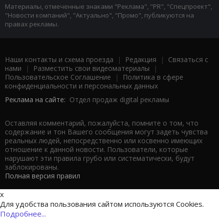
Материалы, отмеченные знаками "Реклама", "PR", "Спецпроект",
"Новости компаний", "Актуально", "Промо", публикуются на
правах рекламы.
Наши контакты и схема проезда
|
Редакция
|
Связаться с
нами
|
Разместить свои видеоматериалы
|
Пользовательское Соглашение
|
Политика в сфере
конфиденциальности и персональных данных
Реклама на сайте:
Отдел продаж digital рекламы
Оставляя комментарий, пожалуйста, помните о том, что
содержание и тон Вашего сообщения могут задеть чувства
реальных людей, непосредственно или косвенно имеющих
отношение к данной новости. Пользователи, которые
нарушают эти правила грубо или систематически, будут
заблокированы.
Полная версия правил
x
Для удобства пользования сайтом используются Cookies.
Подробнее...