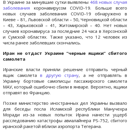
В Украине за минувшие сутки выявлены
468 новых случая
заболевания
коронавирусом COVID-19. Больше всего
новых случаев заболевания COVID-19 обнаружено в
Киеве – 81, Львовской области – 50, Черновицкой области
– 43, Харьковской – 41, Житомирской – 40. Нет новых
случаев коронавируса за последние 24 часа в Херсонской
и Сумской областях. Также указано, что 12 человек из
числа ранее заболевших скончались.
Иран не отдаст Украине “черные ящики“ сбитого
самолета
Иранские власти приняли решение отправить черный
ящик самолета
в другую страну
, а не отправлять в
Украину бортовые самописцы пассажирского самолета
МАУ, который ошибочно сбили в январе. Вероятно, ящики
отправят во Францию.
Позже министерство иностранных дел Украины вызвало
для беседы посла Исламской республики Манучехра
Моради из-за новых попыток Ирана нанести ущерб
расследованию катастрофы авиалайнера PS-752, сбитого
иранской ракетой вблизи аэропорта Тегерана.