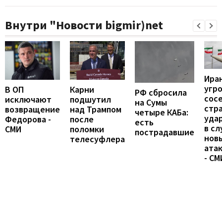
Внутри "Новости bigmir)net
Ира
угр
В ОП
Карни
РФ сбросила
сос
исключают
подшутил
на Сумы
стр
возвращение
над Трампом
четыре КАБа:
уда
Федорова -
после
есть
в сл
СМИ
поломки
пострадавшие
нов
телесуфлера
ата
- СМ