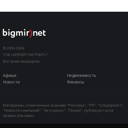
© 2000-2024,
ТОВ «КЕПРЕЙТ ПАРТНЕРС»".
Все права защищены.
Афиша
Недвижимость
Новости
Финансы
Материалы, отмеченные знаками "Реклама", "PR", "Спецпроект",
"Новости компаний", "Актуально", "Промо", публикуются на
правах рекламы.