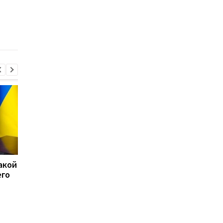
связи с эскалацией
производство
российских атак
беспилотников
акой
15 скоплений войск РФ
США перехватили бо
его
подверглись ударам -
50 судов после
Генштаб
возобновления
блокады Ирана