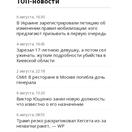
ТОП-новости
6 августа, 16:30
В Украине зарегистрировали петицию об
изменении правил мобилизации: кого
предлагают призывать в первую очередь
4 августа, 16:45
Зарезал 17-летнюю девушку, а потом сел
ужинать: жуткие подробности убийства в
Киевской области
2 августа, 22:18
СМИ: В ресторане в Москве погибла дочь
генерала
6 августа, 13:20
Виктор Ющенко занял новую должность:
что известно о его назначении
6 августа, 08:55
Трамп резко раскритиковал Хегсета из-за
нехватки ракет, — WP