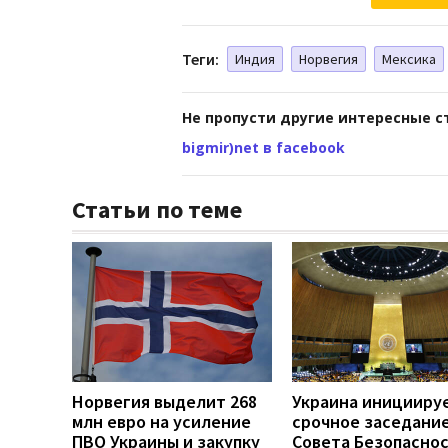
Теги:
Индия
Норвегия
Мексика
Не пропусти другие интересные с
bigmir)net в facebook
Статьи по теме
Норвегия выделит 268
Украина иницииру
млн евро на усиление
срочное заседани
ПВО Украины и закупку
Совета Безопасно