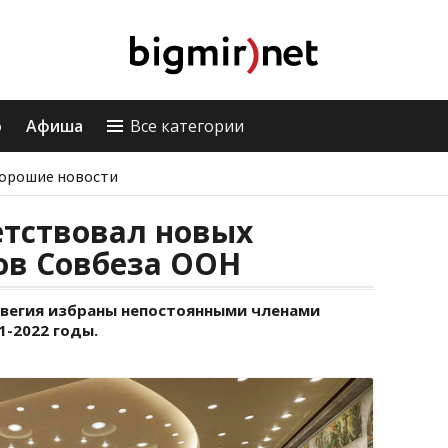
о
Афиша
Все категории
орошие новости
етствовал новых
ов Совбеза ООН
рвегия избраны непостоянными членами
1-2022 годы.