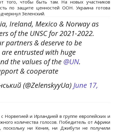
т того, чтобы быть там. На новых участников
ость по защите ценностей ООН. Украина готова
одчеркнул Зеленский.
ndia, Ireland, Mexico & Norway as
rs of the UNSC for 2021-2022.
ur partners & deserve to be
are entrusted with huge
end the values of the
@UN
.
support & cooperate
ський (@ZelenskyyUa)
June 17,
 с Норвегией и Ирландией в группе европейских и
ужного количества голосов. Победитель от Африки
, поскольку ни Кения, ни Джибути не получили