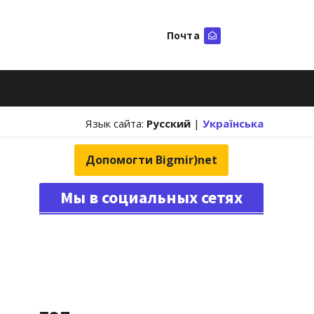
Почта
Искать
Язык сайта:
Русский
|
Українська
Допомогти Bigmir)net
Мы в социальных сетях