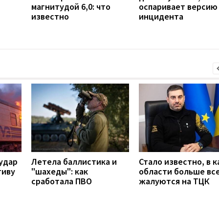
магнитудой 6,0: что
оспаривает версию
известно
инцидента
удар
Летела баллистика и
Стало известно, в к
тиву
"шахеды": как
области больше вс
сработала ПВО
жалуются на ТЦК