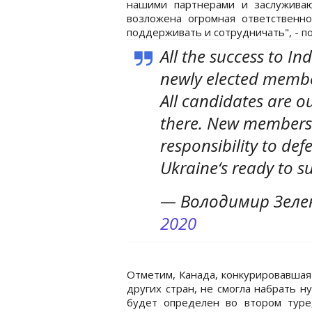
нашими партнерами и заслуживаю
возложена огромная ответственн
поддерживать и сотрудничать", - п
All the success to I
newly elected membe
All candidates are o
there. New members 
responsibility to def
Ukraine‘s ready to 
— Володимир Зелен
2020
Отметим, Канада, конкурировавшая
других стран, не смогла набрать н
будет определен во втором туре