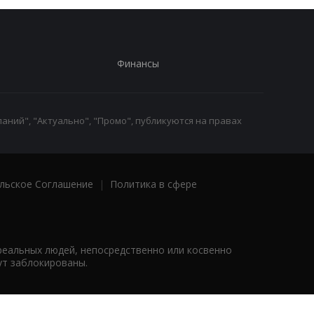
Финансы
аний", "Актуально", "Промо", публикуются на правах
льское Соглашение
|
Политика в сфере
реальных людей, непосредственно или косвенно
ут заблокированы.