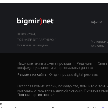
Афиша
© 2000-2024,
ТОВ «КЕПРЕЙТ ПАРТНЕРС»".
Материалы,
Все права защищены.
рекламы.
Наши контакты и схема проезда
|
Редакция
|
Связа
конфиденциальности и персональных данных
Реклама на сайте:
Отдел продаж digital рекламы
Оставляя комментарий, пожалуйста, помните о том, 
имеющих отношение к данной новости. Пользователи,
Полная версия правил
x