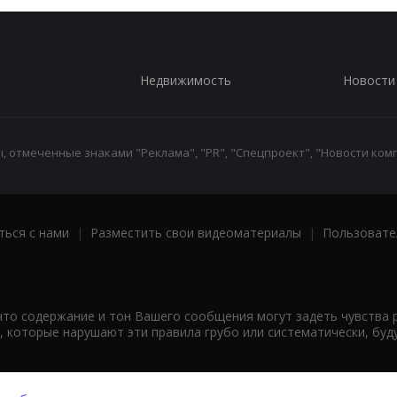
Недвижимость
Новости
 отмеченные знаками "Реклама", "PR", "Спецпроект", "Новости комп
ться с нами
|
Разместить свои видеоматериалы
|
Пользовате
что содержание и тон Вашего сообщения могут задеть чувства 
 которые нарушают эти правила грубо или систематически, буд