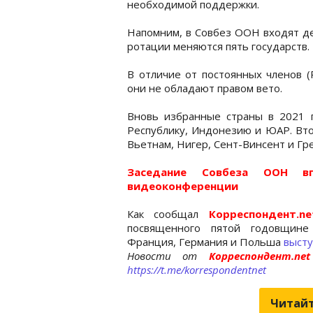
необходимой поддержки.
Напомним, в Совбез ООН входят де
ротации меняются пять государств.
В отличие от постоянных членов (
они не обладают правом вето.
Вновь избранные страны в 2021 
Республику, Индонезию и ЮАР. Вто
Вьетнам, Нигер, Сент-Винсент и Гр
Заседание Совбеза ООН 
видеоконференции
Как сообщал
Корреспондент.ne
посвященного пятой годовщине 
Франция, Германия и Польша
высту
Новости от
Корреспондент.n
https://t.me/korrespondentnet
Читайт