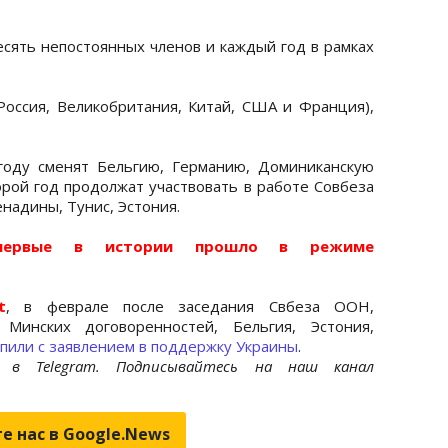
сять непостоянных членов и каждый год в рамках
Россия, Великобритания, Китай, США и Франция),
году сменят Бельгию, Германию, Доминиканскую
рой год продолжат участвовать в работе Совбеза
енадины, Тунис, Эстония.
впервые в истории прошло в режиме
t
, в феврале после заседания Свбеза ООН,
Минских договоренностей, Бельгия, Эстония,
пили с заявлением в поддержку Украины
.
et
в Telegram. Подписывайтесь на наш канал
е нас в Google.News