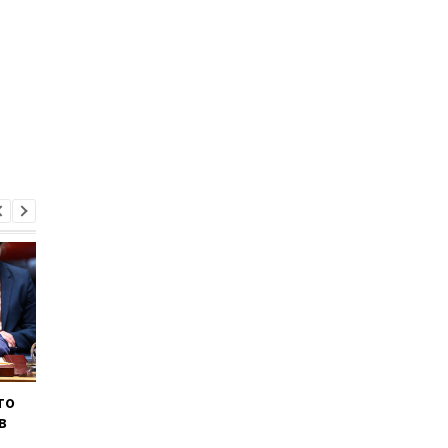
то
Украина призвала ООН в
Новый оборонный со
в
десять раз увеличить
Украина и Норвегия
помощь в сфере ПВО в
запускают