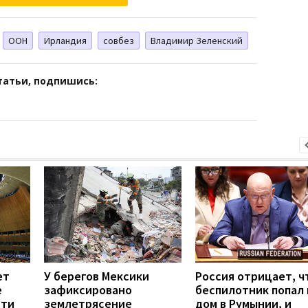
ООН
Ирландия
совбез
Владимир Зеленский
татьи, подпишись:
ет
У берегов Мексики
Россия отрицает, ч
е
зафиксировано
беспилотник попал 
сти
землетрясение
дом в Румынии, и