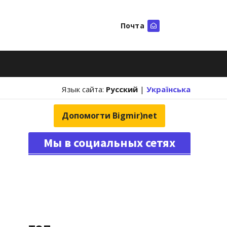
Почта
Искать
Язык сайта:
Русский
|
Українська
Допомогти Bigmir)net
Мы в социальных сетях