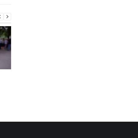
Хищение
"Парад" дронов в Ял
международной
названа возможная
помощи: экс-чиновник
цель
МИД вышел из СИЗО