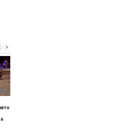
СБУ задержала мужчин,
В ДШВ обнародовали
авто
которые вымагали
сколько техники
деньги у жен военных
уничтожили во врем
са
Курской операции
украинские десантн