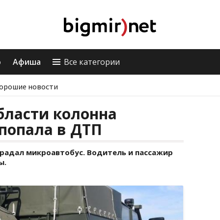
о
Афиша
Все категории
орошие новости
бласти колонна
попала в ДТП
традал микроавтобус. Водитель и пассажир
ы.