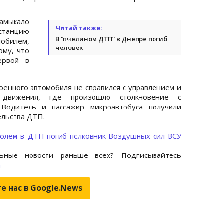
замыкало
Читай также:
истанцию
В “пчелином ДТП” в Днепре погиб
мобилем,
человек
ому, что
ервой в
оенного автомобиля не справился с управлением и
движения, где произошло столкновение с
. Водитель и пассажир микроавтобуса получили
ельства ДТП.
полем в ДТП погиб полковник Воздушных сил ВСУ
ьные новости раньше всех? Подписывайтесь
m
е нас в Google.News