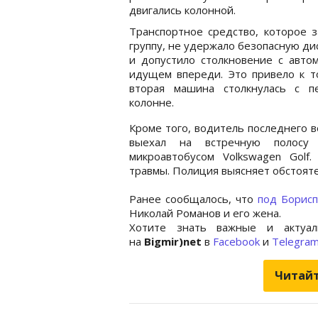
двигались колонной.
Транспортное средство, которое 
группу, не удержало безопасную д
и допустило столкновение с авто
идущем впереди. Это привело к т
вторая машина столкнулась с п
колонне.
Кроме того, водитель последнего в
выехал на встречную полосу 
микроавтобусом Volkswagen Golf
травмы. Полиция выясняет обстоят
Ранее сообщалось, что
под Борис
Николай Романов и его жена.
Хотите знать важные и актуал
на
Bigmir)net
в
Facebook
и
Telegra
Читайт