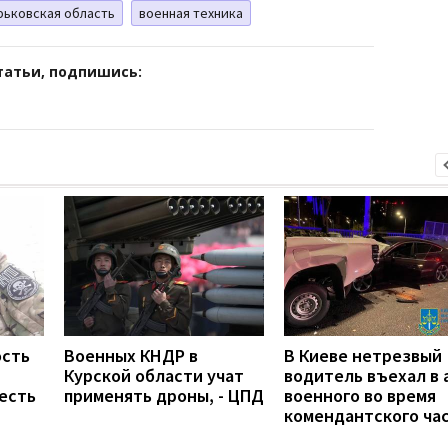
рьковская область
военная техника
татьи, подпишись:
ость
Военных КНДР в
В Киеве нетрезвый
Курской области учат
водитель въехал в 
есть
применять дроны, - ЦПД
военного во время
комендантского ча