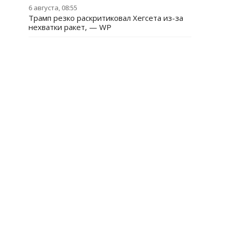
6 августа, 08:55
Трамп резко раскритиковал Хегсета из-за
нехватки ракет, — WP