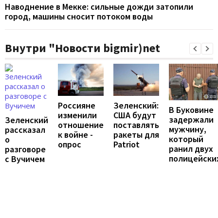
Наводнение в Мекке: сильные дожди затопили
город, машины сносит потоком воды
Внутри "Новости bigmir)net
Россияне
Зеленский:
В Буковине
изменили
США будут
задержали
Зеленский
отношение
поставлять
мужчину,
рассказал
к войне -
ракеты для
который
о
опрос
Patriot
ранил двух
разговоре
полицейски
с Вучичем