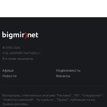
© 2000-2024,
ТОВ «КЕПРЕЙТ ПАРТНЕРС»".
Все права защищены.
Афиша
Недвижимость
Новости
Финансы
Материалы, отмеченные знаками "Реклама", "PR", "Спецпроект",
"Новости компаний", "Актуально", "Промо", публикуются на
правах рекламы.