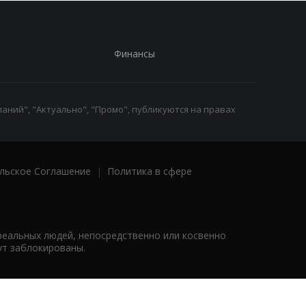
Финансы
аний", "Актуально", "Промо", публикуются на правах
льское Соглашение
|
Политика в сфере
реальных людей, непосредственно или косвенно
ут заблокированы.