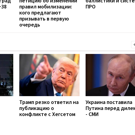
град
петицию об изменении
баллистики и сист
+38
правил мобилизации:
ПРО
кого предлагают
призывать в первую
очередь
Трамп резко ответил на
Украина поставила
публикацию о
Путина перед диле
конфликте с Хегсетом
- СМИ