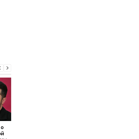
 о
Херсон полностью
Медовый, Яблочный 
ой
остался без света
Ореховый Спас 2026 