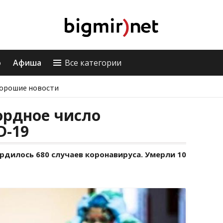
о
Афиша
Все категории
орошие новости
ордное число
D-19
рдилось 680 случаев коронавируса. Умерли 10