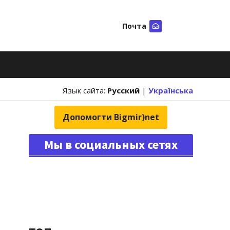
Почта
Искать
Язык сайта:
Русский
|
Українська
Допомогти Bigmir)net
Мы в социальных сетях