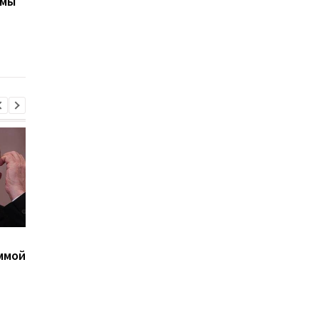
емы
после нападения
Украине: календарь
России
праздников и тради
Украина поставила
Флеш: Мошенники
ммой
Путина перед дилеммой
угрожают бизнесу
- СМИ
атаками "шахедов"