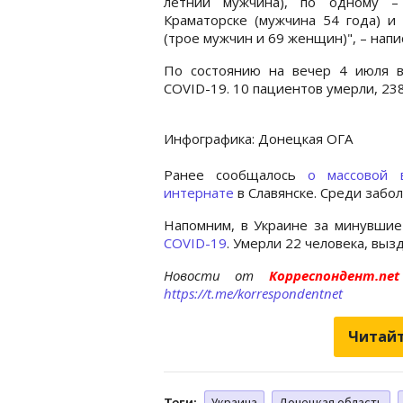
летний мужчина), по одному –
Краматорске (мужчина 54 года) и 
(трое мужчин и 69 женщин)", – напи
По состоянию на вечер 4 июля в
COVID-19. 10 пациентов умерли, 23
Инфографика: Донецкая ОГА
Ранее сообщалось
о массовой 
интернате
в Славянске. Среди забо
Напомним, в Украине за минувшие
COVID-19
. Умерли 22 человека, выз
Новости от
Корреспондент.n
https://t.me/korrespondentnet
Читайт
Теги:
Украина
Донецкая область