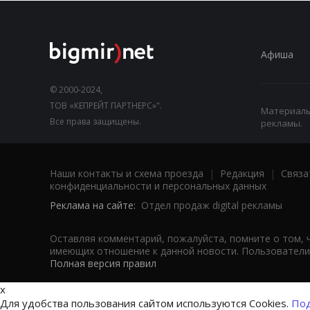
Афиша
© 2000-2024,
ТОВ «КЕПРЕЙТ ПАРТНЕРС»".
Материалы,
Все права защищены.
рекламы.
Наши контакты и схема проезда
|
Редакция
|
Связа
конфиденциальности и персональных данных
Реклама на сайте:
Отдел продаж digital рекламы
Оставляя комментарий, пожалуйста, помните о том, 
имеющих отношение к данной новости. Пользователи,
Полная версия правил
x
Для удобства пользования сайтом используются Cookies.
Под