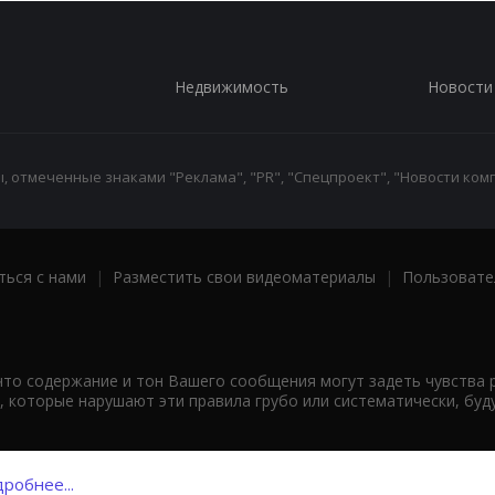
Недвижимость
Новости
 отмеченные знаками "Реклама", "PR", "Спецпроект", "Новости комп
ться с нами
|
Разместить свои видеоматериалы
|
Пользовате
что содержание и тон Вашего сообщения могут задеть чувства 
 которые нарушают эти правила грубо или систематически, буд
робнее...