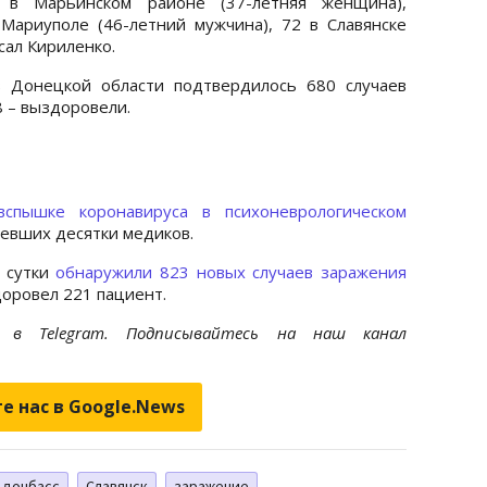
 в Марьинском районе (37-летняя женщина),
Мариуполе (46-летний мужчина), 72 в Славянске
сал Кириленко.
 Донецкой области подтвердилось 680 случаев
8 – выздоровели.
вспышке коронавируса в психоневрологическом
левших десятки медиков.
 сутки
обнаружили 823 новых случаев заражения
доровел 221 пациент.
et
в Telegram. Подписывайтесь на наш канал
е нас в Google.News
донбасс
Славянск
заражение