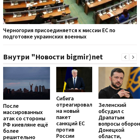
Черногория присоединяется к миссии ЕС по
подготовке украинских военных
Внутри "Новости bigmir)net
Сибига
отреагировал
Зеленский
После
на новый
обсудил с
массированных
пакет
Драпатым
атак со стороны
санкций ЕС
вопросы оборо
РФ киевляне ещё
против
Донецкой
более
России
области,
решительно