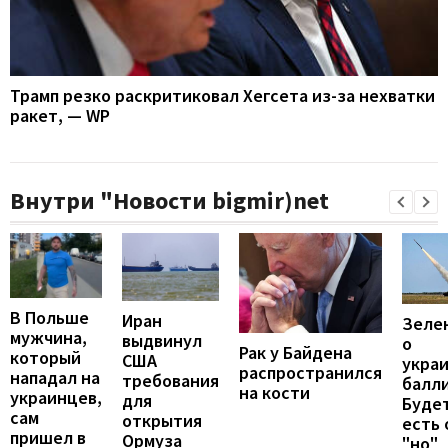
Трамп резко раскритиковал Хегсета из-за нехватки
ракет, — WP
Внутри "Новости bigmir)net
В Польше
Иран
Зеле
мужчина,
выдвинул
о
Рак у Байдена
который
США
укра
распространился
нападал на
требования
балли
на кости
украинцев,
для
Будет
сам
открытия
есть
пришел в
Ормуза
"но"