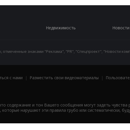
Недвижимость
Новости
 отмеченные знаками "Реклама", "PR", "Спецпроект", "Новости комп
ться с нами
|
Разместить свои видеоматериалы
|
Пользовате
что содержание и тон Вашего сообщения могут задеть чувства 
 которые нарушают эти правила грубо или систематически, буд