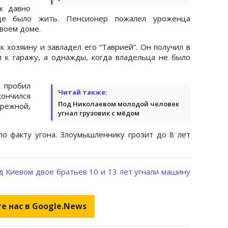
к давно
е было жить. Пенсионер пожалел уроженца
своем доме.
к хозяину и завладел его “Таврией”. Он получил в
 к гаражу, а однажды, когда владельца не было
 пробил
Читай также:
ончился
Под Николаевом молодой человек
режной,
угнал грузовик с мёдом
о факту угона. Злоумышленнику грозит до 8 лет
д Киевом двое братьев 10 и 13 лет угнали машину
е нас в Google.News