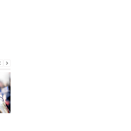
Бывшего командира
В Одесской области
155-й бригады Лучанова
нашли тело 10-летн
задержали по делу о
девочки, которую