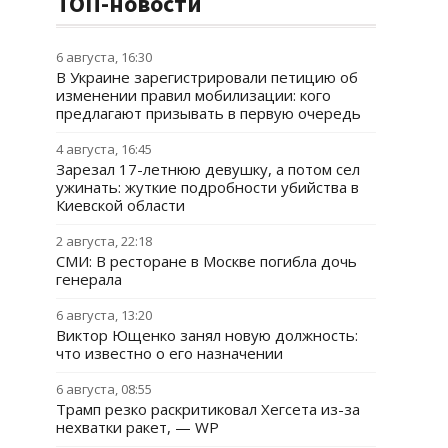
ТОП-новости
6 августа, 16:30
В Украине зарегистрировали петицию об
изменении правил мобилизации: кого
предлагают призывать в первую очередь
4 августа, 16:45
Зарезал 17-летнюю девушку, а потом сел
ужинать: жуткие подробности убийства в
Киевской области
2 августа, 22:18
СМИ: В ресторане в Москве погибла дочь
генерала
6 августа, 13:20
Виктор Ющенко занял новую должность:
что известно о его назначении
6 августа, 08:55
Трамп резко раскритиковал Хегсета из-за
нехватки ракет, — WP