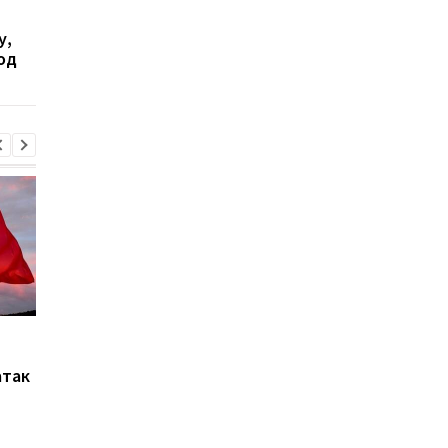
похищении и убийстве
почти три недели на
у,
двух братьев в
унесло в море
од
Киевской области
Марганец: премьер
Зеленский: В Украин
сообщил о кадровых
не осталось
атак
решениях после аварии
неповрежденных
на водопроводе
электростанций