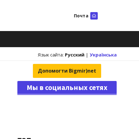
Почта
Искать
Язык сайта:
Русский
|
Українська
Допомогти Bigmir)net
Мы в социальных сетях