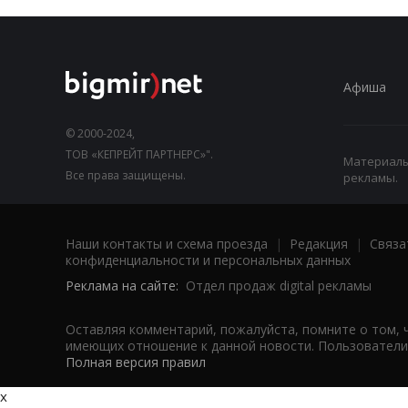
Афиша
© 2000-2024,
ТОВ «КЕПРЕЙТ ПАРТНЕРС»".
Материалы,
Все права защищены.
рекламы.
Наши контакты и схема проезда
|
Редакция
|
Связа
конфиденциальности и персональных данных
Реклама на сайте:
Отдел продаж digital рекламы
Оставляя комментарий, пожалуйста, помните о том, 
имеющих отношение к данной новости. Пользователи,
Полная версия правил
x