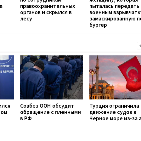
а
правоохранительных
пыталась передать
органов и скрылся в
военным взрывчатк
лесу
замаскированную п
бургер
ился
Совбез ООН обсудит
Турция ограничила
ром
обращение с пленными
движение судов в
в РФ
Черное море из-за 