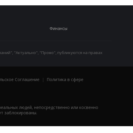
Финансы
аний", "Актуально", "Промо", публикуются на правах
льское Соглашение
|
Политика в сфере
реальных людей, непосредственно или косвенно
ут заблокированы.