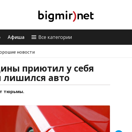
о
Афиша
Все категории
орошие новости
ины приютил у себя
и лишился авто
т тюрьмы.