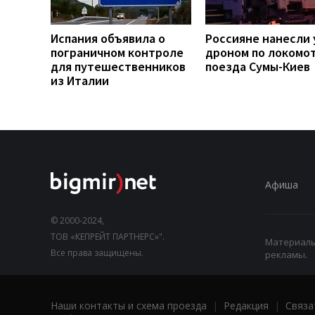
Испания объявила о
Россияне нанесли 
пограничном контроле
дроном по локомо
для путешественников
поезда Сумы-Киев
из Италии
Афиша
© 2000-2024,
ТОВ «КЕПРЕЙТ ПАРТНЕРС»".
Материалы,
Все права защищены.
рекламы.
Наши контакты и схема проезда
|
Редакция
|
Связа