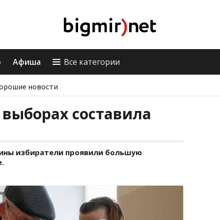
о
Афиша
Все категории
орошие новости
 выборах составила
раины избиратели проявили большую
.