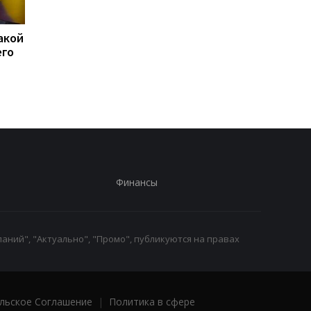
акой
15 скоплений войск РФ
США перехватили бо
его
подверглись ударам -
50 судов после
Генштаб
возобновления
блокады Ирана
Финансы
аний", "Актуально", "Промо", публикуются на правах
льское Соглашение
|
Политика в сфере