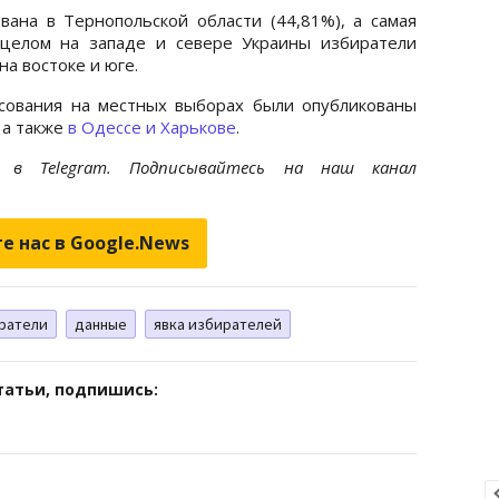
ована в Тернопольской области (44,81%), а самая
 целом на западе и севере Украины избиратели
а востоке и юге.
сования на местных выборах были опубликованы
, а также
в Одессе и Харькове
.
et
в Telegram. Подписывайтесь на наш канал
е нас в Google.News
ратели
данные
явка избирателей
татьи, подпишись: