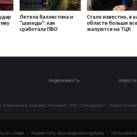
удар
Летела баллистика и
Стало известно, в к
тиву
"шахеды": как
области больше вс
сработала ПВО
жалуются на ТЦК
Недвижимость
Новости
 отмеченные знаками "Реклама", "PR", "Спецпроект", "Новости комп
ться с нами
|
Разместить свои видеоматериалы
|
Пользовате