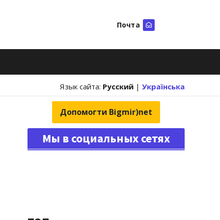
Почта
Искать
Язык сайта:
Русский
|
Українська
Допомогти Bigmir)net
Мы в социальных сетях