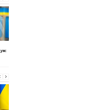
В Раде появился новый
Суд признал Вираст
ум:
нардеп
депутатом