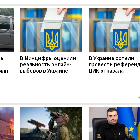
ла
В Минцифры оценили
В Украине хотели
й
реальность онлайн-
провести референд
млн
выборов в Украине
ЦИК отказала