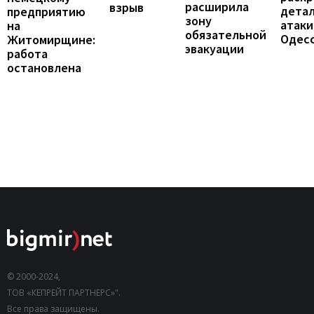
расширила
взрыв
дета
предприятию
зону
атаки
на
обязательной
Одес
Житомирщине:
эвакуации
работа
остановлена
© 2000-2024,
ТОВ «КЕПРЕЙТ ПАРТНЕРС»".
Все права защищены.