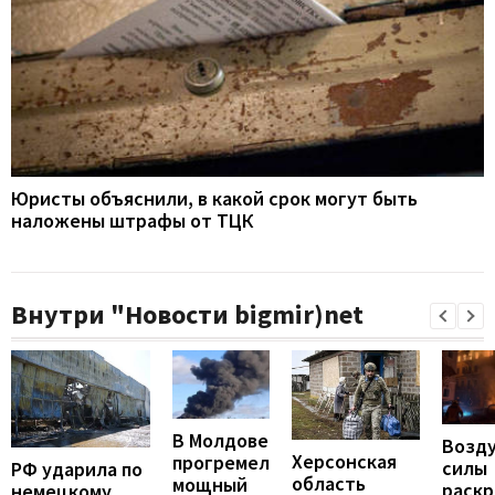
Юристы объяснили, в какой срок могут быть
наложены штрафы от ТЦК
Внутри "Новости bigmir)net
В Молдове
Возд
Херсонская
прогремел
силы
РФ ударила по
область
мощный
раск
немецкому