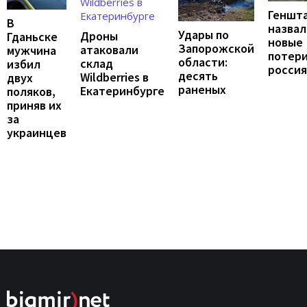
Геншт
В
назвал
Удары по
Дроны
Гданьске
новые
Запорожской
атаковали
мужчина
потер
области:
склад
избил
росси
десять
Wildberries в
двух
раненых
Екатеринбурге
поляков,
приняв их
за
украинцев