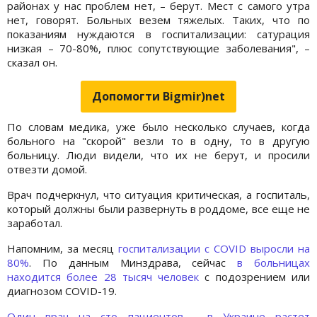
районах у нас проблем нет, – берут. Мест с самого утра
нет, говорят. Больных везем тяжелых. Таких, что по
показаниям нуждаются в госпитализации: сатурация
низкая – 70-80%, плюс сопутствующие заболевания", –
сказал он.
Допомогти Bigmir)net
По словам медика, уже было несколько случаев, когда
больного на "скорой" везли то в одну, то в другую
больницу. Люди видели, что их не берут, и просили
отвезти домой.
Врач подчеркнул, что ситуация критическая, а госпиталь,
который должны были развернуть в роддоме, все еще не
заработал.
Напомним, за месяц
госпитализации с COVID выросли на
80%
. По данным Минздрава, сейчас
в больницах
находится более 28 тысяч человек
с подозрением или
диагнозом COVID-19.
Один врач на сто пациентов - в Украине растет