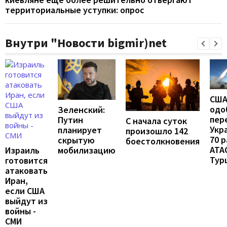
территориальные уступки: опрос
Внутри "Новости bigmir)net
СШ
одо
Зеленский:
пер
Путин
С начала суток
Укр
планирует
произошло 142
70 
скрытую
боестолкновения
ATA
мобилизацию
Израиль
Тур
готовится
атаковать
Иран,
если США
выйдут из
войны -
СМИ