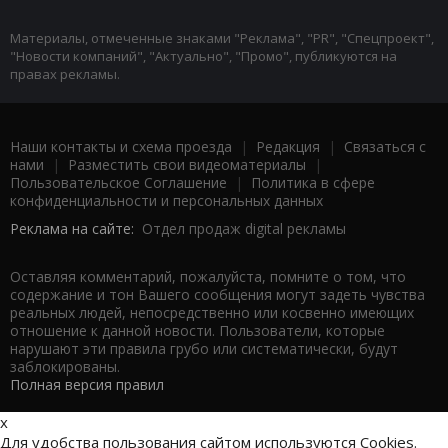
Материалы, отмеченные знаками "Реклама", "PR", "Спецпроект",
"Новости компаний", "Актуально", "Промо", публикуются на
правах рекламы.
Наши контакты и схема проезда
|
Редакция
|
Связаться с
нами
|
Разместить свои видеоматериалы
|
Пользовательское Соглашение
|
Политика в сфере
конфиденциальности и персональных данных
Реклама на сайте:
Отдел продаж digital рекламы
Оставляя комментарий, пожалуйста, помните о том, что
содержание и тон Вашего сообщения могут задеть чувства
реальных людей, непосредственно или косвенно имеющих
отношение к данной новости. Пользователи, которые
нарушают эти правила грубо или систематически, будут
заблокированы.
Полная версия правил
x
Для удобства пользования сайтом используются Cookies.