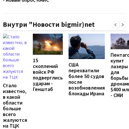
Внутри "Новости bigmir)net
Пентаг
15
купит
США
скоплений
лазеры
перехватили
войск РФ
для
более 50 судов
подверглись
борьбы
после
ударам -
дронам
Стало
возобновления
Генштаб
$400 мл
известно,
блокады Ирана
- СМИ
в какой
области
больше
всего
жалуются
на ТЦК