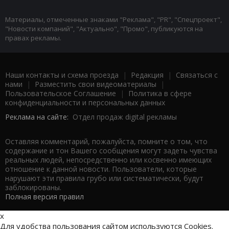
Материалы, отмеченные знаками "Реклама", "PR", "Спецпроект",
"Новости компаний", "Актуально", "Промо", публикуются на
правах рекламы.
Наши контакты и схема проезда
|
Редакция
|
Связаться с
нами
|
Разместить свои видеоматериалы
|
Пользовательское Соглашение
|
Политика в сфере
конфиденциальности и персональных данных
Реклама на сайте:
Отдел продаж digital рекламы
Оставляя комментарий, пожалуйста, помните о том, что
содержание и тон Вашего сообщения могут задеть чувства
реальных людей, непосредственно или косвенно имеющих
отношение к данной новости. Пользователи, которые
нарушают эти правила грубо или систематически, будут
заблокированы.
Полная версия правил
x
Для удобства пользования сайтом используются Cookies.