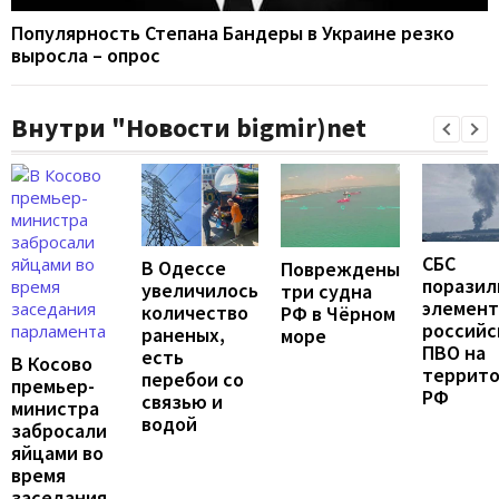
Популярность Степана Бандеры в Украине резко
выросла – опрос
Внутри "Новости bigmir)net
СБС
В Одессе
Повреждены
поразил
увеличилось
три судна
элемен
количество
РФ в Чёрном
российс
раненых,
море
ПВО на
есть
В Косово
террит
перебои со
премьер-
РФ
связью и
министра
водой
забросали
яйцами во
время
заседания