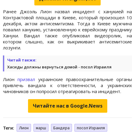
Ранее Джоэль Лион назвал инцидент с ханукией на
Контрактовой площади в Киеве, который произошел 10
декабря, актом антисемитизма. Тогда в Киеве мужчина
повалил ханукию, установленную к еврейскому празднику
Хануки. Вандал также опубликовал видеоролик, на
котором слышно, как он выкрикивает антисемитские
лозунги.
Читай также:
Хасиды должны вернуться домой - посол Израиля
Лион
призвал
украинские правоохранительные органы
привлечь вандала к ответственности, а украинских
чиновников он попросил отреагировать на инцидент.
Читайте нас в Google.News
Теги:
Лион
марш
Бандера
посол Израиля