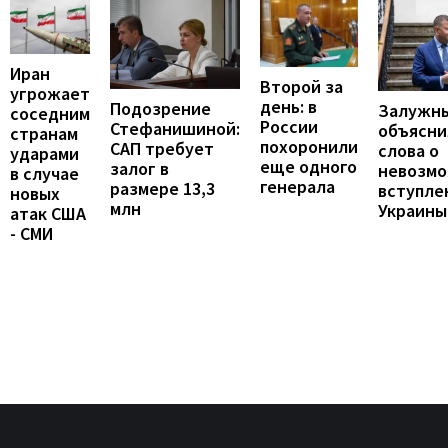
Иран
Второй за
угрожает
день: в
Подозрение
Залужн
соседним
России
Стефанишиной:
объясни
странам
похоронили
САП требует
слова о
ударами
еще одного
залог в
невозм
в случае
генерала
размере 13,3
вступле
новых
млн
Украины
атак США
- СМИ