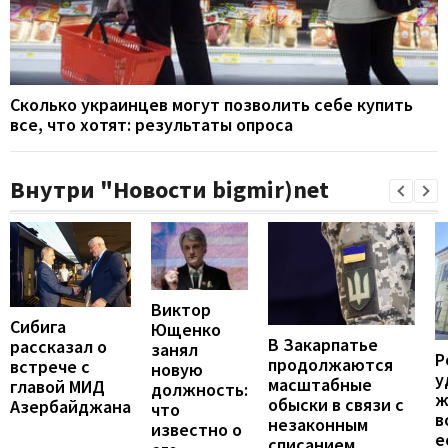
Сколько украинцев могут позволить себе купить
все, что хотят: результаты опроса
Внутри "Новости bigmir)net
Виктор
Сибига
Ющенко
В Закарпатье
рассказал о
занял
Р
продолжаются
встрече с
новую
у
масштабные
главой МИД
должность:
ж
обыски в связи с
Азербайджана
что
в
незаконным
известно о
е
списанием