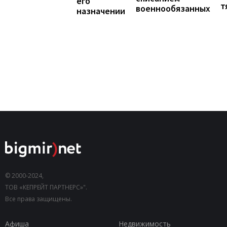
его
т
военнообязанных
назначении
© 2000-2024,
ТОВ «КЕПРЕЙТ ПАРТНЕРС»".
Все права защищены.
Афиша
Недвижимость