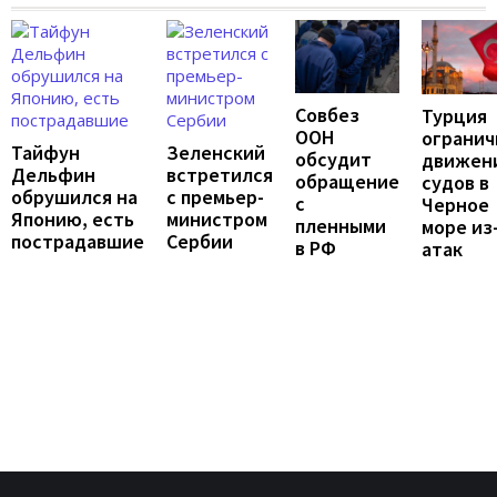
Совбез
Турция
ООН
огранич
Тайфун
Зеленский
обсудит
движен
Дельфин
встретился
обращение
судов в
обрушился на
с премьер-
с
Черное
Японию, есть
министром
пленными
море из
пострадавшие
Сербии
в РФ
атак