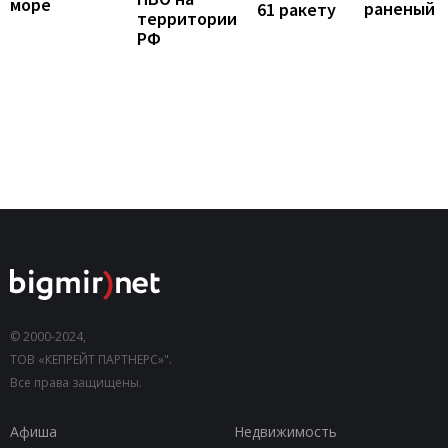
море
раненый
61 ракету
территории
РФ
© 2000-2024,
ТОВ «КЕПРЕЙТ ПАРТНЕРС»".
Все права защищены.
Афиша
Недвижимость