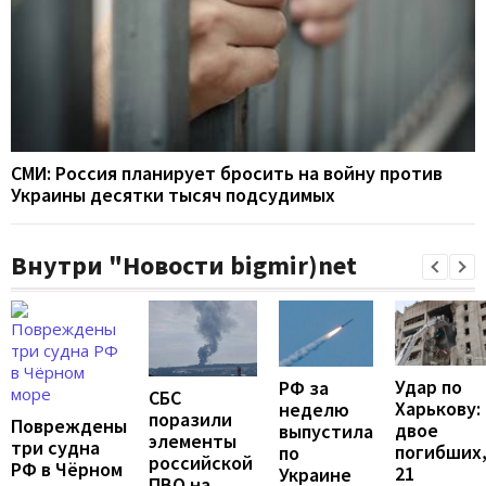
СМИ: Россия планирует бросить на войну против
Украины десятки тысяч подсудимых
Внутри "Новости bigmir)net
Удар по
РФ за
СБС
Харькову:
неделю
поразили
Повреждены
двое
выпустила
элементы
три судна
погибших
по
российской
РФ в Чёрном
21
Украине
ПВО на