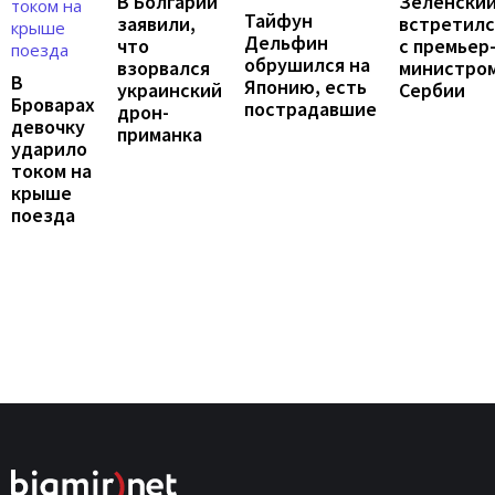
В Болгарии
Зеленски
Тайфун
заявили,
встретилс
Дельфин
что
с премьер
обрушился на
взорвался
министро
В
Японию, есть
украинский
Сербии
Броварах
пострадавшие
дрон-
девочку
приманка
ударило
током на
крыше
поезда