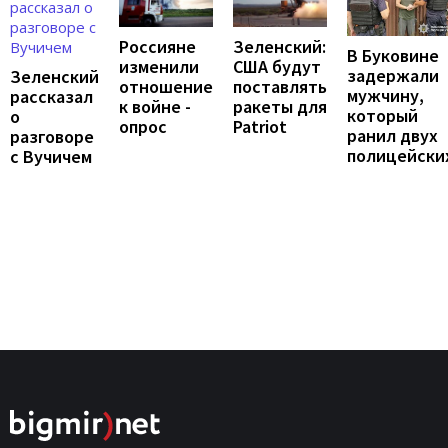
Россияне
Зеленский:
В Буковине
изменили
США будут
задержали
Зеленский
отношение
поставлять
мужчину,
рассказал
к войне -
ракеты для
который
о
опрос
Patriot
ранил двух
разговоре
полицейски
с Вучичем