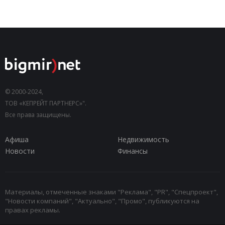
© 2000-2024,
ТОВ «КЕПРЕЙТ ПАРТНЕРС»".
Все права защищены.
Афиша
Недвижимость
Новости
Финансы
Материалы, отмеченные знаками "Реклама", "PR", "Спецпроект",
"Новости компаний", "Актуально", "Промо", публикуются на
правах рекламы.