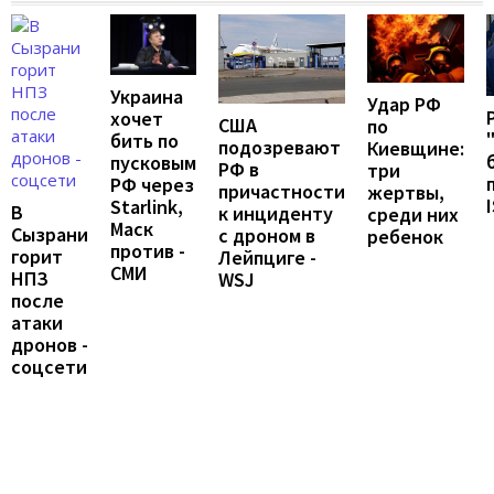
Украина
Удар РФ
хочет
США
по
бить по
подозревают
Киевщине:
пусковым
РФ в
три
РФ через
причастности
жертвы,
Starlink,
В
к инциденту
среди них
Маск
Сызрани
с дроном в
ребенок
против -
горит
Лейпциге -
СМИ
НПЗ
WSJ
после
атаки
дронов -
соцсети