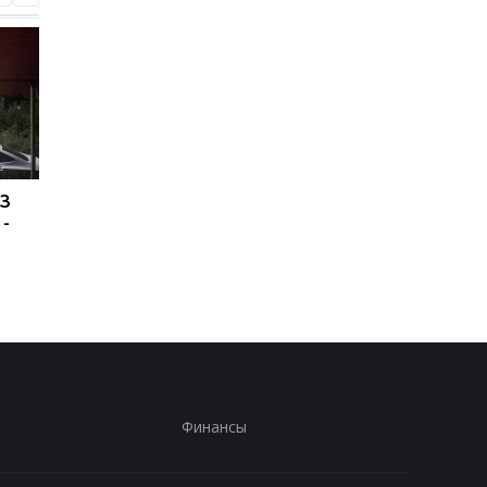
ПЗ
Украина хочет бить по
США подозревают РФ
 -
пусковым РФ через
причастности к
Starlink, Маск против -
инциденту с дроном
СМИ
Лейпциге - WSJ
Финансы