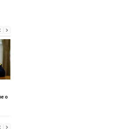
Микроавтобус с
В Украине
украинцами попал в
зарегистрировано т
е о
ДТП в Польше: два
случая нового
человека погибли
субварианта
коронавируса "FLiRT