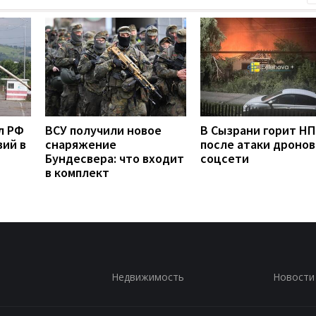
л РФ
ВСУ получили новое
В Сызрани горит Н
вий в
снаряжение
после атаки дронов
Бундесвера: что входит
соцсети
в комплект
Недвижимость
Новости