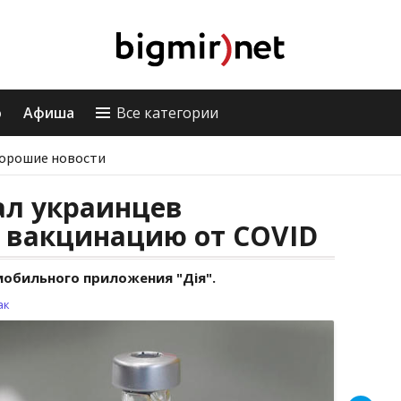
о
Афиша
Все категории
орошие новости
л украинцев
а вакцинацию от COVID
обильного приложения "Дія".
ак