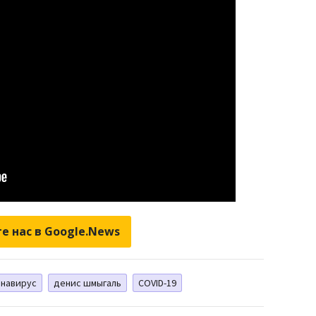
е нас в Google.News
навирус
денис шмыгаль
СOVID-19