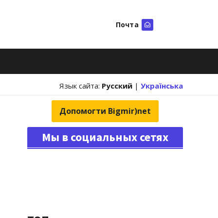
Почта
Искать
Язык сайта:
Русский
|
Українська
Допомогти Bigmir)net
Мы в социальных сетях