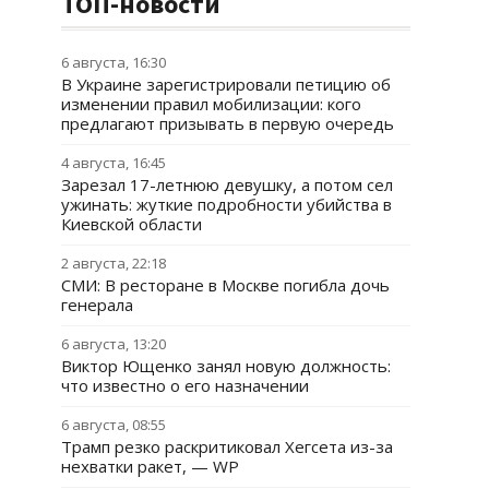
ТОП-новости
6 августа, 16:30
В Украине зарегистрировали петицию об
изменении правил мобилизации: кого
предлагают призывать в первую очередь
4 августа, 16:45
Зарезал 17-летнюю девушку, а потом сел
ужинать: жуткие подробности убийства в
Киевской области
2 августа, 22:18
СМИ: В ресторане в Москве погибла дочь
генерала
6 августа, 13:20
Виктор Ющенко занял новую должность:
что известно о его назначении
6 августа, 08:55
Трамп резко раскритиковал Хегсета из-за
нехватки ракет, — WP