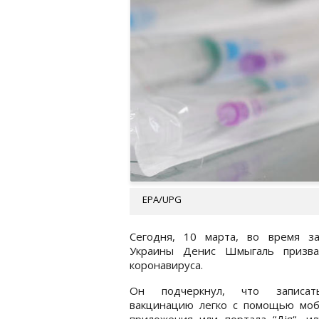
EPA/UPG
Сегодня, 10 марта, во время з
Украины Денис Шмыгаль призва
коронавируса.
Он подчеркнул, что записат
вакцинацию легко с помощью моб
приложения или портала “Дія“, и