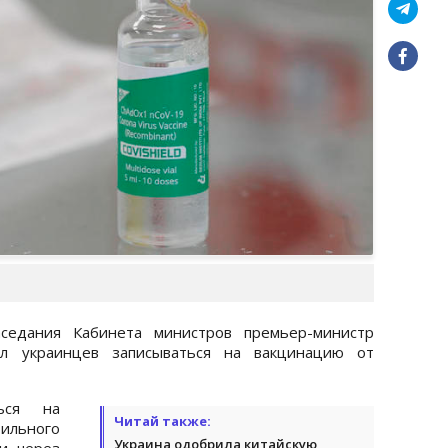
аседания Кабинета министров премьер-министр
л украинцев записываться на вакцинацию от
ься на
Читай также:
ильного
Украина одобрила китайскую
ли через