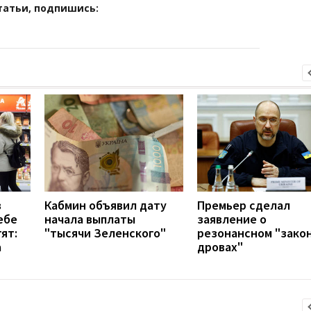
татьи, подпишись:
в
Кабмин объявил дату
Премьер сделал
ебе
начала выплаты
заявление о
тят:
"тысячи Зеленского"
резонансном "закон
а
дровах"