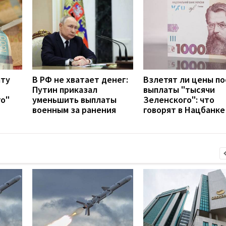
ату
В РФ не хватает денег:
Взлетят ли цены по
Путин приказал
выплаты "тысячи
го"
уменьшить выплаты
Зеленского": что
военным за ранения
говорят в Нацбанке