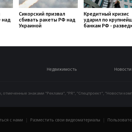
л
Сикорский призвал
Кредитный кризис
 над
сбивать ракеты РФ над
ударил по крупней
Украиной
банкам РФ - развед
Недвижимость
Новости
 отмеченные знаками "Реклама", "PR", "Спецпроект", "Новости комп
ться с нами
|
Разместить свои видеоматериалы
|
Пользовате