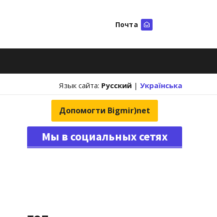
Почта
Искать
Язык сайта:
Русский
|
Українська
Допомогти Bigmir)net
Мы в социальных сетях