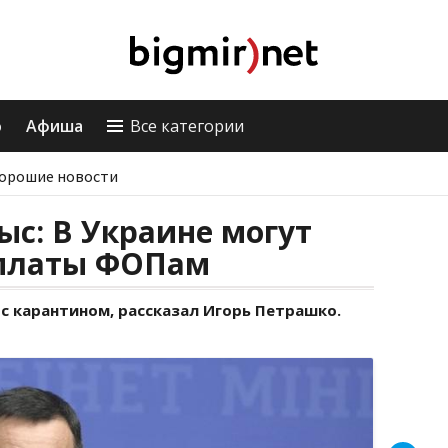
о
Афиша
Все категории
орошие новости
ыс: В Украине могут
ыплаты ФОПам
 с карантином, рассказал Игорь Петрашко.