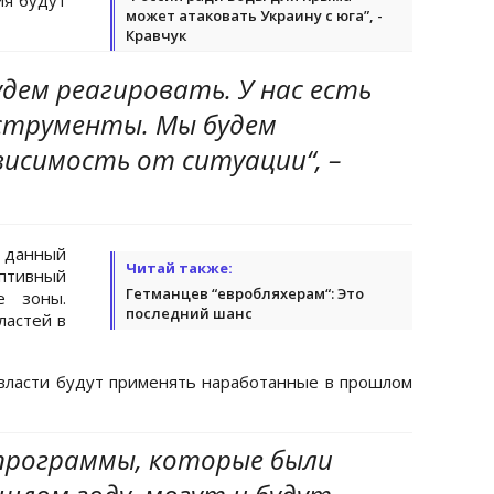
может атаковать Украину с юга”, -
Кравчук
удем реагировать. У нас есть
струменты. Мы будем
висимость от ситуации“, –
 данный
Читай также:
птивный
Гетманцев “евробляхерам“: Это
е зоны.
последний шанс
ластей в
власти будут применять наработанные в прошлом
е программы, которые были