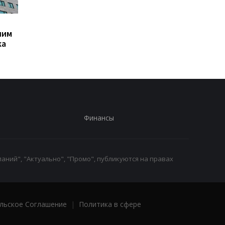
В Крыму взрывы,
Трамп резко ответил
шим
Керченский мост
публикацию о
ка
перекрыт - OSINT
конфликте с Хегсет
Финансы
аний", "Актуально", "Промо", публикуются на правах
льское Соглашение
|
Политика в сфере