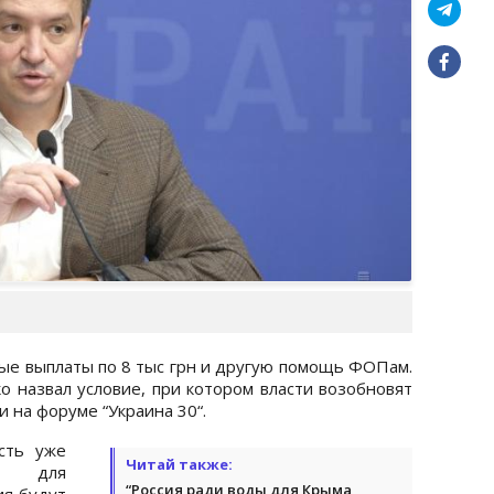
ные выплаты по 8 тыс грн и другую помощь ФОПам.
 назвал условие, при котором власти возобновят
 на форуме “Украина 30“.
сть уже
Читай также:
ты для
“Россия ради воды для Крыма
ия будут