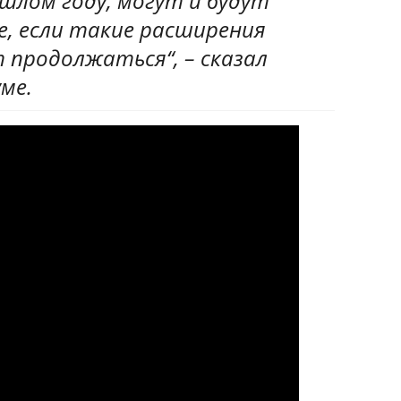
шлом году, могут и будут
е, если такие расширения
 продолжаться“, – сказал
ме.