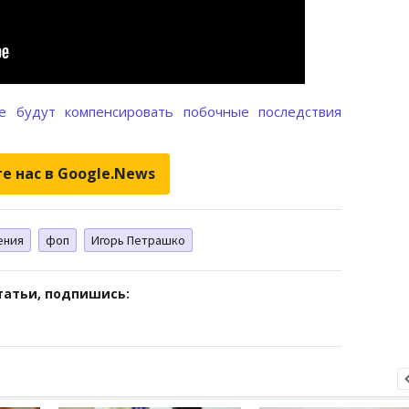
 будут компенсировать побочные последствия
е нас в Google.News
ения
фоп
Игорь Петрашко
татьи, подпишись: