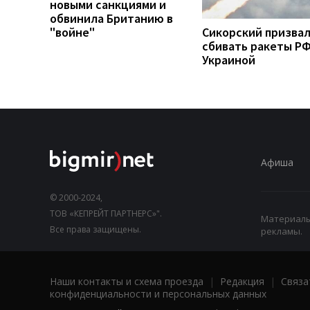
новыми санкциями и
обвинила Британию в
"войне"
Сикорский призва
сбивать ракеты РФ
Украиной
Афиша
© 2000-2024,
ТОВ «КЕПРЕЙТ ПАРТНЕРС»".
Материалы,
Все права защищены.
рекламы.
Наши контакты и схема проезда
|
Редакция
|
Связа
конфиденциальности и персональных данных